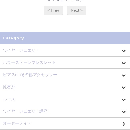
全
商品
-
表示
< Prev
Next >
Category
ワイヤージュエリー
パワーストーンブレスレット
ピアスetcその他アクセサリー
原石系
ルース
ワイヤージュエリー講座
オーダーメイド