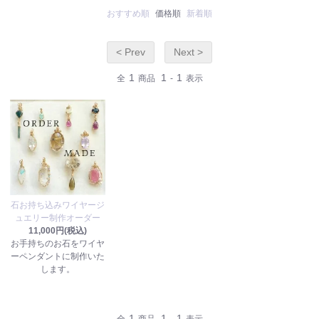
おすすめ順
価格順
新着順
< Prev
Next >
1
1
1
全
商品
-
表示
石お持ち込みワイヤージ
ュエリー制作オーダー
11,000円(税込)
お手持ちのお石をワイヤ
ーペンダントに制作いた
します。
1
1
1