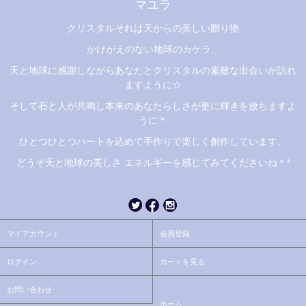
マユラ
クリスタルそれは天からの美しい贈り物
かけがえのない地球のカケラ...
天と地球に感謝しながらあなたとクリスタルの素敵な出会いが訪れ
ますように☆
そして石と人が共鳴し本来のあなたらしさが更に輝きを放ちますよ
うに＊
ひとつひとつハートを込めて手作りで楽しく創作しています。
どうぞ天と地球の美しさ エネルギーを感じてみてくださいね＊*
マイアカウント
会員登録
ログイン
カートを見る
お問い合わせ
ホーム