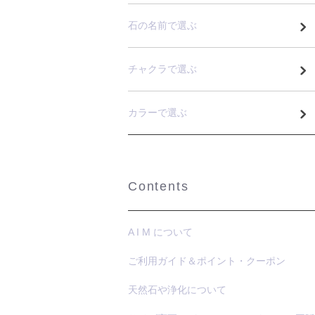
石の名前で選ぶ
チャクラで選ぶ
カラーで選ぶ
Contents
A I M について
ご利用ガイド＆ポイント・クーポン
天然石や浄化について