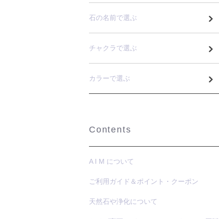
石の名前で選ぶ
チャクラで選ぶ
カラーで選ぶ
Contents
A I M について
ご利用ガイド＆ポイント・クーポン
天然石や浄化について