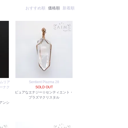
おすすめ順
価格順
新着順
レムリア
Sentient Plazma 28
ーナク
SOLD OUT
ピュアなエナジー☆センティエント・
プラズマクリスタル
アンシ