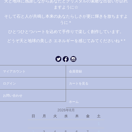
天と地球に感謝しながらあなたとクリスタルの素敵な出会いが訪れ
ますように☆
そして石と人が共鳴し本来のあなたらしさが更に輝きを放ちますよ
うに＊
ひとつひとつハートを込めて手作りで楽しく創作しています。
どうぞ天と地球の美しさ エネルギーを感じてみてくださいね＊*
マイアカウント
会員登録
ログイン
カートを見る
お問い合わせ
ホーム
2026年8月
日
月
火
水
木
金
土
1