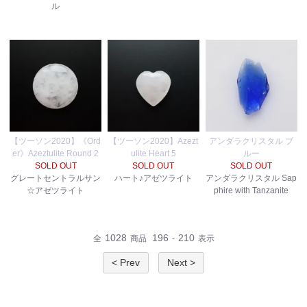
ル
【ツーソン2020】《Ord
【ツーソン2020】Azezt
アンダラクリスタル ブ
er》Azeztulite Round 2
ulite Heart 5
ルー
SOLD OUT
SOLD OUT
SOLD OUT
グレートセントラルサン
ハート♪アゼツライト
アンダラクリスタル Sap
☆アゼツライト
phire with Tanzanite
1028
196
210
全
商品
-
表示
< Prev
Next >