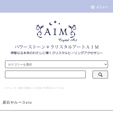
メニュー
ホーム
>
ご縁の元旅立った作品
>
原石やルースetc
原石やルースetc