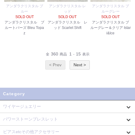
アンダラクリスタル ブ
アンダラクリスタル レ
アンダラクリスタル ブ
ルー
ッド
ルーグレー
SOLD OUT
SOLD OUT
SOLD OUT
アンダラクリスタル ブ
アンダラクリスタル レ
アンダラクリスタル ブ
ルートパーズ Bleu Topa
ッド Scarlet Shift
ルーグレー＆クリア Istar
z
i&Ice
360
1
15
全
商品
-
表示
< Prev
Next >
Category
ワイヤージュエリー
パワーストーンブレスレット
ピアスetcその他アクセサリー