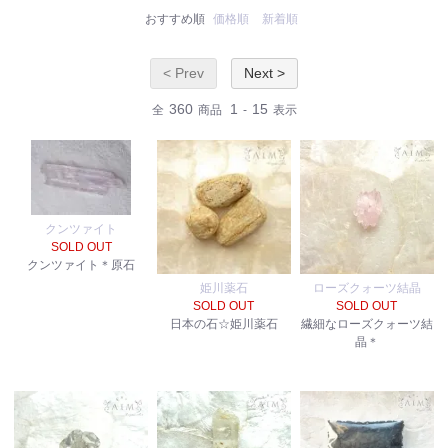
おすすめ順
価格順
新着順
< Prev
Next >
360
1
15
全
商品
-
表示
クンツァイト
SOLD OUT
クンツァイト＊原石
姫川薬石
ローズクォーツ結晶
SOLD OUT
SOLD OUT
日本の石☆姫川薬石
繊細なローズクォーツ結
晶＊