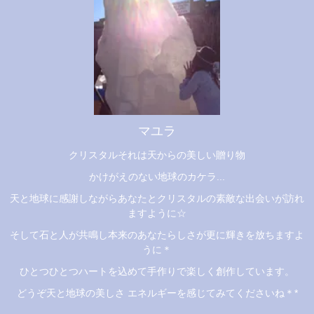
マユラ
クリスタルそれは天からの美しい贈り物
かけがえのない地球のカケラ...
天と地球に感謝しながらあなたとクリスタルの素敵な出会いが訪れ
ますように☆
そして石と人が共鳴し本来のあなたらしさが更に輝きを放ちますよ
うに＊
ひとつひとつハートを込めて手作りで楽しく創作しています。
どうぞ天と地球の美しさ エネルギーを感じてみてくださいね＊*