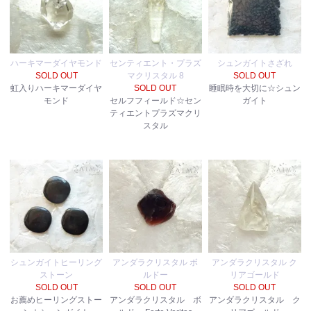
ハーキマーダイヤモンド
センティエント・プラズ
シュンガイトさざれ
SOLD OUT
マクリスタル 8
SOLD OUT
虹入りハーキマーダイヤ
SOLD OUT
睡眠時を大切に☆シュン
モンド
セルフフィールド☆セン
ガイト
ティエントプラズマクリ
スタル
シュンガイトヒーリング
アンダラクリスタル ボ
アンダラクリスタル ク
ストーン
ルドー
リアゴールド
SOLD OUT
SOLD OUT
SOLD OUT
お薦めヒーリングストー
アンダラクリスタル ボ
アンダラクリスタル ク