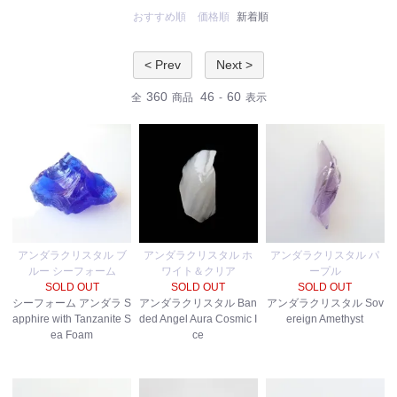
おすすめ順
価格順
新着順
< Prev
Next >
360
46
60
全
商品
-
表示
アンダラクリスタル ブ
アンダラクリスタル ホ
アンダラクリスタル パ
ルー シーフォーム
ワイト＆クリア
ープル
SOLD OUT
SOLD OUT
SOLD OUT
シーフォーム アンダラ S
アンダラクリスタル Ban
アンダラクリスタル Sov
apphire with Tanzanite S
ded Angel Aura Cosmic I
ereign Amethyst
ea Foam
ce