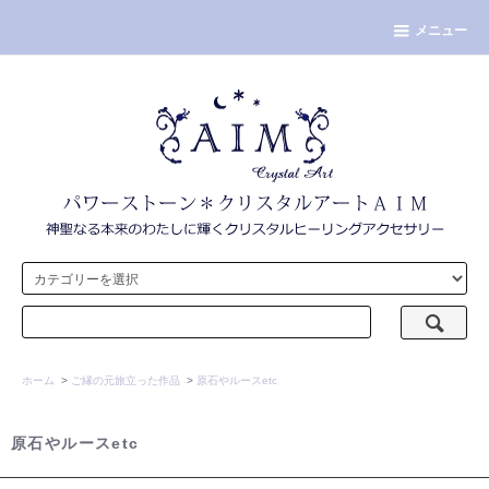
メニュー
ホーム
>
ご縁の元旅立った作品
>
原石やルースetc
原石やルースetc