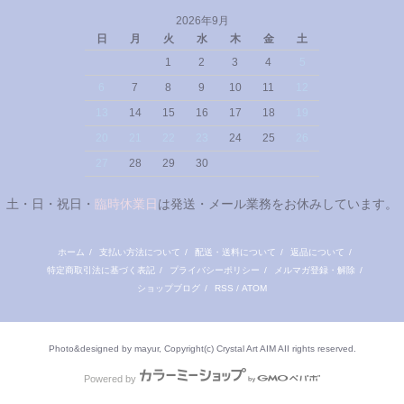
2026年9月
日
月
火
水
木
金
土
1
2
3
4
5
6
7
8
9
10
11
12
13
14
15
16
17
18
19
20
21
22
23
24
25
26
27
28
29
30
土・日・祝日・
臨時休業日
は発送・メール業務をお休みしています。
ホーム
/
支払い方法について
/
配送・送料について
/
返品について
/
特定商取引法に基づく表記
/
プライバシーポリシー
/
メルマガ登録・解除
/
ショップブログ
/
RSS
/
ATOM
Photo&designed by mayur, Copyright(c) Crystal Art AIM AII rights reserved.
Powered by