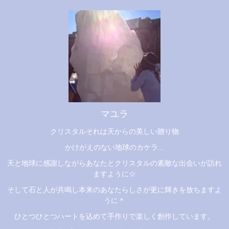
マユラ
クリスタルそれは天からの美しい贈り物
かけがえのない地球のカケラ...
天と地球に感謝しながらあなたとクリスタルの素敵な出会いが訪れ
ますように☆
そして石と人が共鳴し本来のあなたらしさが更に輝きを放ちますよ
うに＊
ひとつひとつハートを込めて手作りで楽しく創作しています。