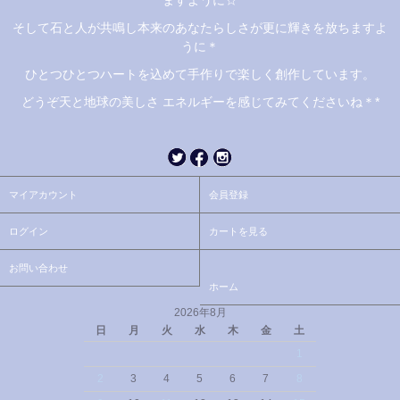
ますように☆
そして石と人が共鳴し本来のあなたらしさが更に輝きを放ちますよ
うに＊
ひとつひとつハートを込めて手作りで楽しく創作しています。
どうぞ天と地球の美しさ エネルギーを感じてみてくださいね＊*
マイアカウント
会員登録
ログイン
カートを見る
お問い合わせ
ホーム
2026年8月
日
月
火
水
木
金
土
1
2
3
4
5
6
7
8