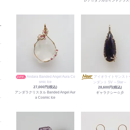
レア☆ダブルポイントクラス
Andara Banded Angel Aura Co
アイオライトサンスト
smic Ice
ンダント SV ～Star～
27,000円(税込)
28,600円(税込)
アンダラクリスタル Banded Angel Aur
ギャラクシー☆彡
a Cosmic Ice