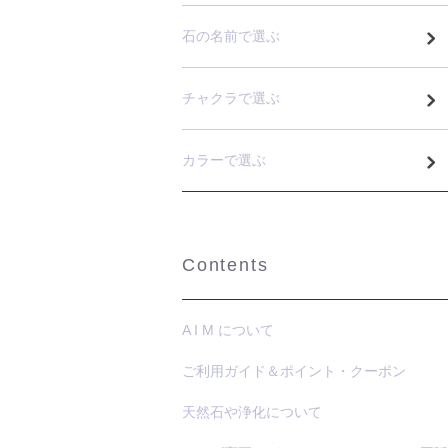
石の名前で選ぶ
チャクラで選ぶ
カラーで選ぶ
Contents
A I M について
ご利用ガイド＆ポイント・クーポン
天然石や浄化について