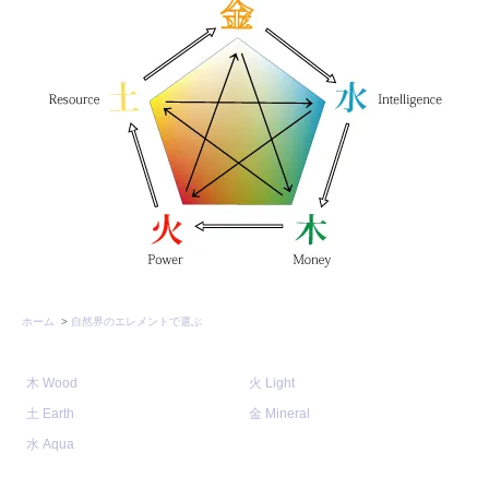
ホーム
>
自然界のエレメントで選ぶ
木 Wood
火 Light
土 Earth
金 Mineral
水 Aqua