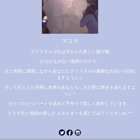
マユラ
クリスタルそれは天からの美しい贈り物
かけがえのない地球のカケラ...
天と地球に感謝しながらあなたとクリスタルの素敵な出会いが訪れ
ますように☆
そして石と人が共鳴し本来のあなたらしさが更に輝きを放ちますよ
うに＊
ひとつひとつハートを込めて手作りで楽しく創作しています。
どうぞ天と地球の美しさ エネルギーを感じてみてくださいね＊*