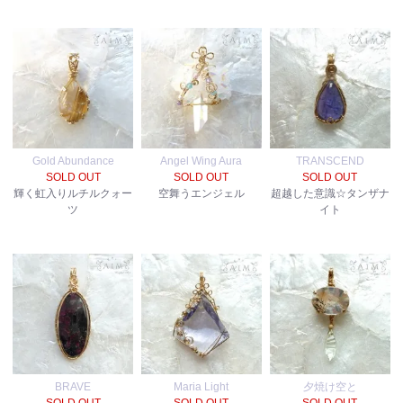
Gold Abundance
Angel Wing Aura
TRANSCEND
SOLD OUT
SOLD OUT
SOLD OUT
輝く虹入りルチルクォー
空舞うエンジェル
超越した意識☆タンザナ
ツ
イト
BRAVE
Maria Light
夕焼け空と