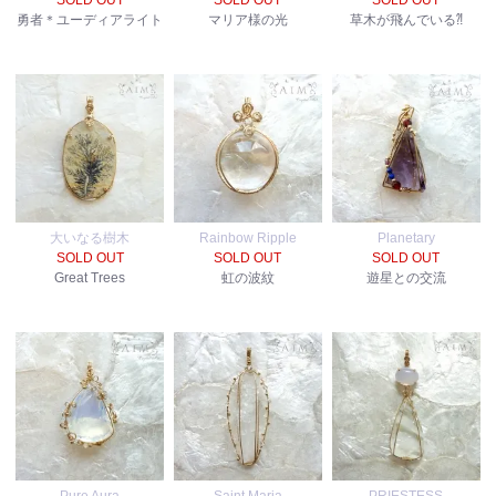
SOLD OUT
SOLD OUT
SOLD OUT
勇者＊ユーディアライト
マリア様の光
草木が飛んでいる⁈
大いなる樹木
Rainbow Ripple
Planetary
SOLD OUT
SOLD OUT
SOLD OUT
Great Trees
虹の波紋
遊星との交流