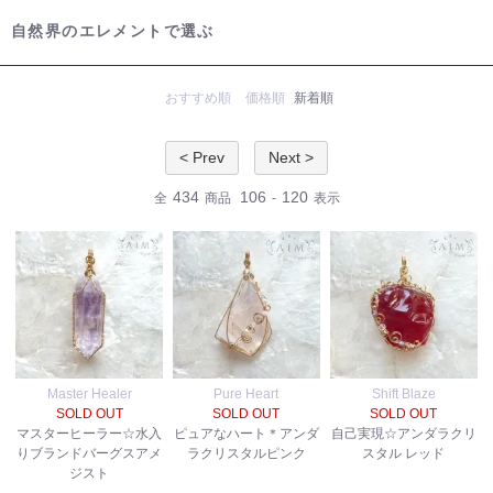
自然界のエレメントで選ぶ
おすすめ順
価格順
新着順
< Prev
Next >
434
106
120
全
商品
-
表示
Master Healer
Pure Heart
Shift Blaze
SOLD OUT
SOLD OUT
SOLD OUT
マスターヒーラー☆水入
ピュアなハート＊アンダ
自己実現☆アンダラクリ
りブランドバーグスアメ
ラクリスタルピンク
スタル レッド
ジスト