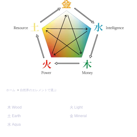
ホーム
>
自然界のエレメントで選ぶ
木 Wood
火 Light
土 Earth
金 Mineral
水 Aqua