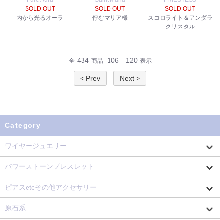
Pure Aura
Saint Maria
PRIESTESS
SOLD OUT
SOLD OUT
SOLD OUT
内から光るオーラ
佇むマリア様
スコロライト＆アンダラ
クリスタル
434
106
120
全
商品
-
表示
< Prev
Next >
Category
ワイヤージュエリー
パワーストーンブレスレット
ピアスetcその他アクセサリー
原石系