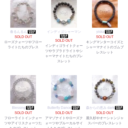
春るんるん
インディゴシャーマン
yiska
SOLD OUT
SOLD OUT
SOLD OUT
ローズクォーツやフロー
キングマンターコイズと
インディゴライトクォー
ライトたちのブレス
シャーマナイトのゴムブ
ツやラブラドライトやシ
レスレット
ャーマナイトたちのブレ
スレット
Blessing
Butterfly Dance
森からの恵み dark
SOLD OUT
SOLD OUT
SOLD OUT
フローライトインクォー
アマゾナイトやローズク
屋久杉やオーシャンジャ
ツやアイリスクォーツた
ォーツやブルーカルサイ
スパーのブレスレット