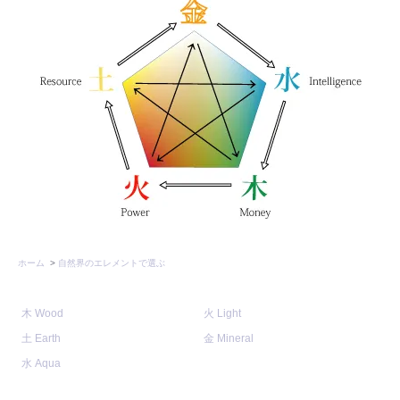
ホーム
>
自然界のエレメントで選ぶ
木 Wood
火 Light
土 Earth
金 Mineral
水 Aqua