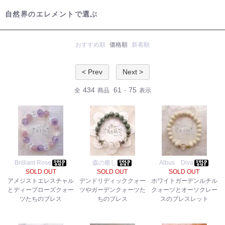
自然界のエレメントで選ぶ
おすすめ順
価格順
新着順
< Prev
Next >
434
61
75
全
商品
-
表示
Brilliant Rose
森の癒し
Albus Diva
SOLD OUT
SOLD OUT
SOLD OUT
アメジストエレスチャル
デンドリディッククォー
ホワイトガーデンルチル
とディープローズクォー
ツやガーデンクォーツた
クォーツとオーソクレー
ツたちのブレス
ちのブレス
スのブレスレット