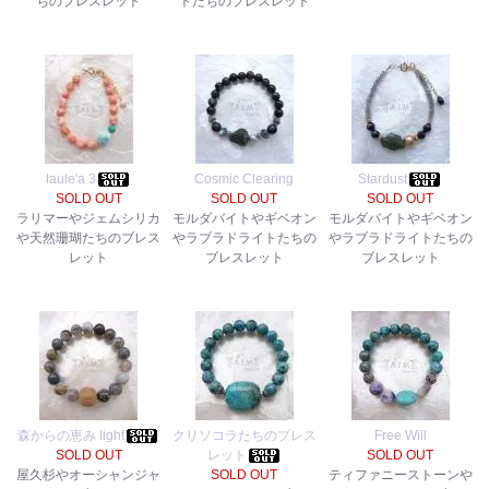
ちのブレスレット
トたちのブレスレット
laule'a 3
Cosmic Clearing
Stardust
SOLD OUT
SOLD OUT
SOLD OUT
ラリマーやジェムシリカ
モルダバイトやギベオン
モルダバイトやギベオン
や天然珊瑚たちのブレス
やラブラドライトたちの
やラブラドライトたちの
レット
ブレスレット
ブレスレット
森からの恵み light
クリソコラたちのブレス
Free Will
SOLD OUT
レット
SOLD OUT
屋久杉やオーシャンジャ
SOLD OUT
ティファニーストーンや