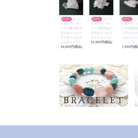
コリン
コリン
コ
ト ゼッカ・デ・
ト ゼッカ・デ・
ト ゼッカ・
ソーザ産水晶ダ
ソーザ産水晶ク
ソーザ産水
ブルポイントク
ラスター（ビジ
ニクラスタ
ラスター（ビジ
ョンクォーツ）
（ビジョン
ョンクォーツ）
10,500円(税込)
ーツ）
24,800円(税込)
7,000円(税