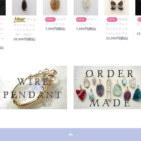
リン
モスア
アゲー
母岩付
アイオ
デ・
ゲートルース
トルース
きクリソプレー
タ
ライトサンスト
晶ミ
7,500円(税込)
7,000円(税込)
ズバタフライカ
ーンペンダント
ー
ービングピアス
11
SV ～Star～
クォ
12,300円(税込)
28,600円(税込)
込)