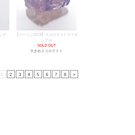
ング
【ツーソン2019】スコロライトラフタ
ンブル
SOLD OUT
大きめスコロライト
1
2
3
4
5
6
7
8
>