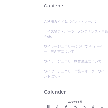
Contents
ご利用ガイド＆ポイント・クーポン
サイズ変更・パーツ・メンテナンス・再販
売etc
ワイヤージュエリーについて ＆ オーダ
ー・巻き方について
ワイヤージュエリー制作講座について
ワイヤージュエリー作品～オーダーやイベ
ントにて～
Calender
2026年8月
日
月
火
水
木
金
土