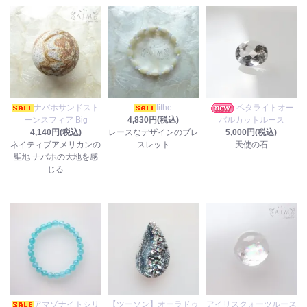
ナバホサンドスト
lithe
ペタライトオー
ーンスフィア Big
4,830円(税込)
バルカットルース
4,140円(税込)
レースなデザインのブレ
5,000円(税込)
ネイティブアメリカンの
スレット
天使の石
聖地 ナバホの大地を感
じる
アマゾナイトシリ
【ツーソン】オーラドゥ
アイリスクォーツルース