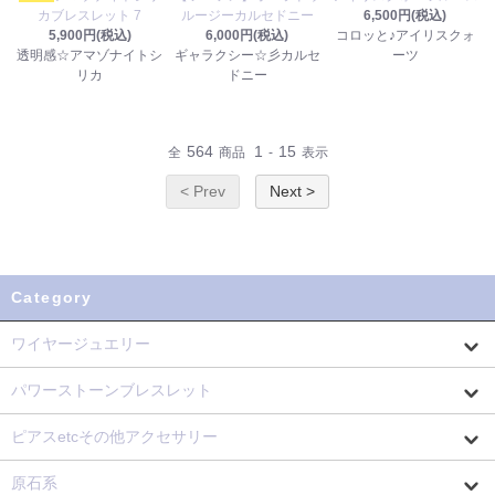
カブレスレット 7
ルージーカルセドニー
6,500円(税込)
5,900円(税込)
6,000円(税込)
コロッと♪アイリスクォ
透明感☆アマゾナイトシ
ギャラクシー☆彡カルセ
ーツ
リカ
ドニー
564
1
15
全
商品
-
表示
< Prev
Next >
Category
ワイヤージュエリー
パワーストーンブレスレット
ピアスetcその他アクセサリー
原石系