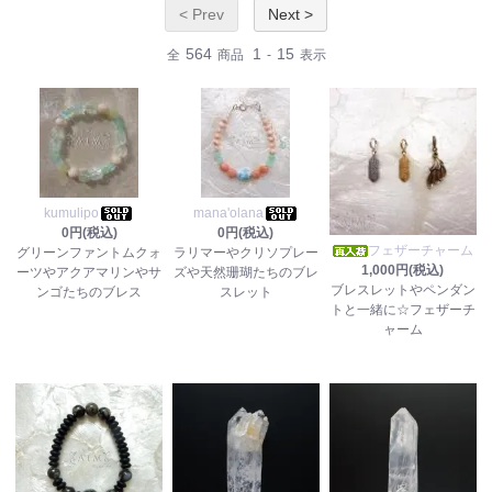
< Prev
Next >
564
1
15
全
商品
-
表示
kumulipo
mana'olana
0円(税込)
0円(税込)
フェザーチャーム
グリーンファントムクォ
ラリマーやクリソプレー
1,000円(税込)
ーツやアクアマリンやサ
ズや天然珊瑚たちのブレ
ブレスレットやペンダン
ンゴたちのブレス
スレット
トと一緒に☆フェザーチ
ャーム