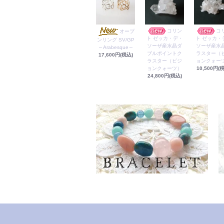
コリン
コ
オープ
ト ゼッカ・デ・
ト ゼッカ・
ンリング SV/GP
ソーザ産水晶ダ
ソーザ産水
～Arabesque～
ブルポイントク
ラスター（
17,600円(税込)
ラスター（ビジ
ョンクォー
ョンクォーツ）
10,500円(
24,800円(税込)