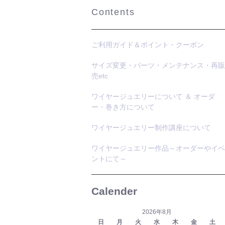
Contents
ご利用ガイド＆ポイント・クーポン
サイズ変更・パーツ・メンテナンス・再販
売etc
ワイヤージュエリーについて ＆ オーダ
ー・巻き方について
ワイヤージュエリー制作講座について
ワイヤージュエリー作品～オーダーやイベ
ントにて～
Calender
2026年8月
日
月
火
水
木
金
土