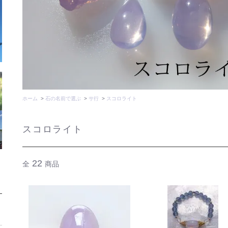
ホーム
>
石の名前で選ぶ
>
サ行
>
スコロライト
スコロライト
22
全
商品