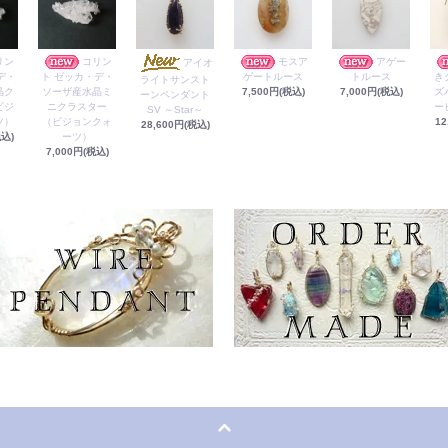
リン
コリン
モスア
アゲー
アイオ
デ・
ト ゼッカ・デ・
ゲートルース
トルース
き
ライトサンスト
晶ク
ソーザ産水晶ミ
7,500円(税込)
7,000円(税込)
ズ
ーンペンダント
ビジ
ニクラスター
ー
SV ～Star～
ツ）
（ビジョンクォ
12
28,600円(税込)
税込)
ーツ）
7,000円(税込)