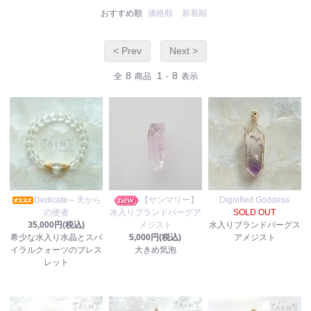
おすすめ順
価格順
新着順
< Prev
Next >
8
1
8
全
商品
-
表示
Dedicate～天から
【サンマリー】
Dignified Goddess
の使者
水入りブランドバーグア
SOLD OUT
35,000円(税込)
メジスト
水入りブランドバーグス
希少な水入り水晶とスパ
5,000円(税込)
アメジスト
イラルクォーツのブレス
大きめ気泡
レット