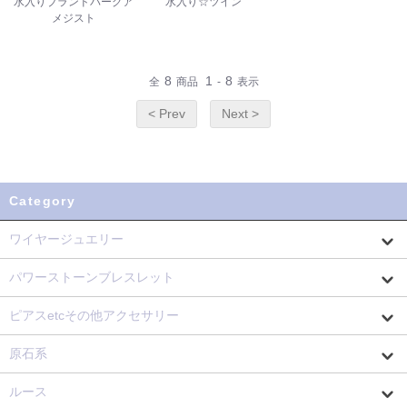
水入りブランドバーグア
水入り☆ツイン
メジスト
8
1
8
全
商品
-
表示
< Prev
Next >
Category
ワイヤージュエリー
パワーストーンブレスレット
ピアスetcその他アクセサリー
原石系
ルース