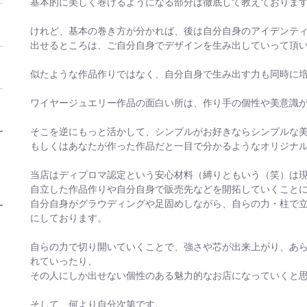
基本的に美しく巻けるようになる部分は徹底して教えておりま
けれど、基本の巻き方が分かれば、後は自分自身のアイデンテ
出せるところは、ご自分自身でデザインを生み出していって頂
似たような作品作りではなく、自分自身で生み出す力も同時に
ワイヤージュエリー作品の面白い所は、作り手の個性や美意識
そこを逆にもっと活かして、シンプルがお好きならシンプルな
もしくはあなたが作った作品だと一目で分かるようなオリジナ
当店はディプロマ認定という安心材料（縛りともいう（笑）は
自立した作品作りや自分自身で販売先などを開拓していくこと
自分自身がグラウディングや足固めしながら、自らの力・柱で
にしております。
自らの力で切り開いていくことで、強さや芯が出来上がり、あ
れていったり、
その人にしか出せない個性のある魅力的なお店になっていくと
そして、何より自分次第です。