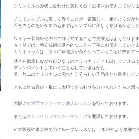
クリスタルの形状に合わせた美しく巻く技術をお伝えしており
そしてシンプルに美しく巻くことが一番難しく、粗がよく分か
石そのものをいかすのもまずはシンプルに美しく巻けるかどう
ワイヤー装飾や他の石で飾り立てることで見栄えはよくなります
ＡＩＭでは、巻く技術の基本的なことを丁寧にお伝えしていき
カリキュラムは、徐々に難易度が高くなっていくごとに技術ア
基本を徹底しながら自分なりのオリジナリティも出していける
アレンジメントしていくこともしていきながら、
唯一無二のオリジナルに満ちた自分らしい作品作りを目指して
ともに作る喜び・形にし表現できる歓びを分かち合えたらと思っ
大阪にて
対面マンツーマン個人レッスン
を行っております。
または
オンライン（マンツーマン）
にて開講しております。
※大阪校や東京校でのグループレッスンは、2014年より単発で