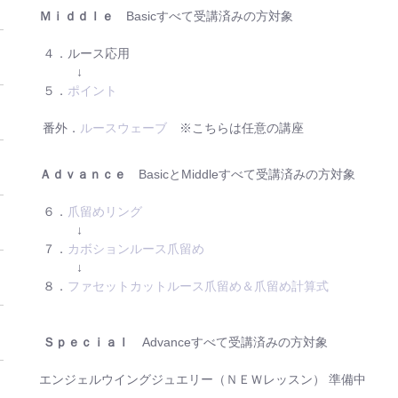
Ｍｉｄｄｌｅ
Basicすべて受講済みの方対象
４．ルース応用
↓
５．
ポイント
番外．
ルースウェーブ
※こちらは任意の講座
Ａｄｖａｎｃｅ
BasicとMiddleすべて受講済みの方対象
６．
爪留めリング
↓
７．
カボションルース爪留め
↓
８．
ファセットカットルース爪留め＆爪留め計算式
Ｓｐｅｃｉａｌ
Advanceすべて受講済みの方対象
エンジェルウイングジュエリー（ＮＥＷレッスン） 準備中