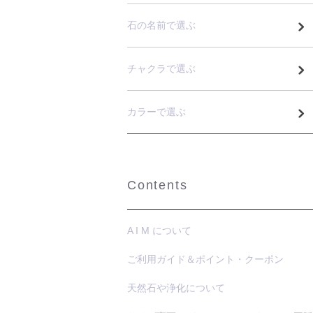
石の名前で選ぶ
チャクラで選ぶ
カラーで選ぶ
Contents
A I M について
ご利用ガイド＆ポイント・クーポン
天然石や浄化について