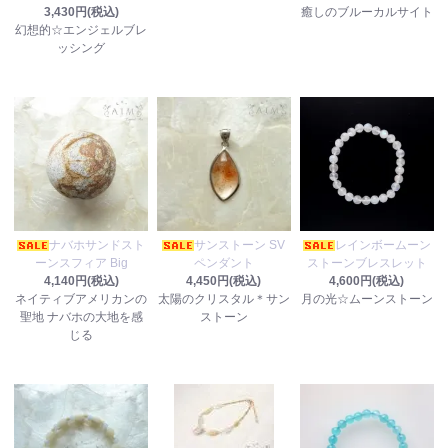
3,430円(税込)
癒しのブルーカルサイト
幻想的☆エンジェルブレ
ッシング
ナバホサンドスト
サンストーン SV
レインボームーン
ーンスフィア Big
ペンダント
ストーンブレスレット
4,140円(税込)
4,450円(税込)
4,600円(税込)
ネイティブアメリカンの
太陽のクリスタル＊サン
月の光☆ムーンストーン
聖地 ナバホの大地を感
ストーン
じる