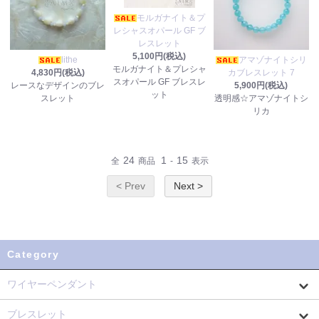
モルガナイト＆プ
レシャスオパール GF ブ
レスレット
5,100円(税込)
lithe
アマゾナイトシリ
モルガナイト＆プレシャ
4,830円(税込)
カブレスレット 7
スオパール GF ブレスレ
レースなデザインのブレ
5,900円(税込)
ット
スレット
透明感☆アマゾナイトシ
リカ
24
1
15
全
商品
-
表示
< Prev
Next >
Category
ワイヤーペンダント
ブレスレット