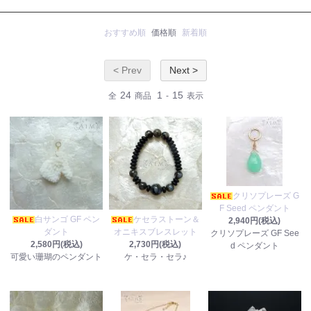
おすすめ順
価格順
新着順
< Prev
Next >
24
1
15
全
商品
-
表示
クリソプレーズ G
F Seed ペンダント
白サンゴ GF ペン
ケセラストーン＆
2,940円(税込)
ダント
オニキスブレスレット
クリソプレーズ GF See
2,580円(税込)
2,730円(税込)
d ペンダント
可愛い珊瑚のペンダント
ケ・セラ・セラ♪