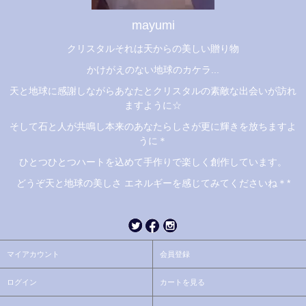
mayumi
クリスタルそれは天からの美しい贈り物
かけがえのない地球のカケラ...
天と地球に感謝しながらあなたとクリスタルの素敵な出会いが訪れ
ますように☆
そして石と人が共鳴し本来のあなたらしさが更に輝きを放ちますよ
うに＊
ひとつひとつハートを込めて手作りで楽しく創作しています。
どうぞ天と地球の美しさ エネルギーを感じてみてくださいね＊*
マイアカウント
会員登録
ログイン
カートを見る