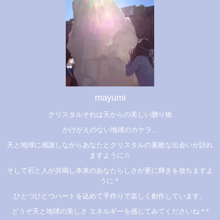
mayumi
クリスタルそれは天からの美しい贈り物
かけがえのない地球のカケラ...
天と地球に感謝しながらあなたとクリスタルの素敵な出会いが訪れ
ますように☆
そして石と人が共鳴し本来のあなたらしさが更に輝きを放ちますよ
うに＊
ひとつひとつハートを込めて手作りで楽しく創作しています。
どうぞ天と地球の美しさ エネルギーを感じてみてくださいね＊*