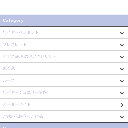
Category
ワイヤーペンダント
ブレスレット
ピアスetcその他アクセサリー
原石系
ルース
ワイヤージュエリー講座
オーダーメイド
ご縁の元旅立った作品