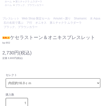
ホーム
>
第１チャクラ ムラダーラ
ホーム
>
ブラック、ブラウンカラー
ブレスレット
Web Shop 限定セール
Amulet～護り
Shamanic
水 Aqua
石の名前で選ぶ
ア行
オニキス
第１チャクラ ムラダーラ
ブラック、ブラウンカラー
ケセラストーン＆オニキスブレスレット
bp-902
2,730円(税込)
定価 3,900円(税込)
セレクト
購入数