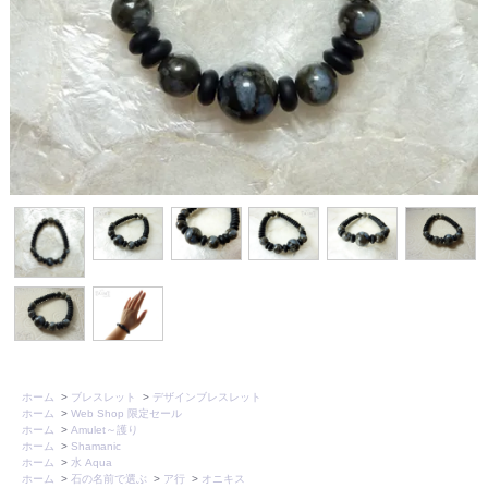
ホーム
>
ブレスレット
>
デザインブレスレット
ホーム
>
Web Shop 限定セール
ホーム
>
Amulet～護り
ホーム
>
Shamanic
ホーム
>
水 Aqua
ホーム
>
石の名前で選ぶ
>
ア行
>
オニキス