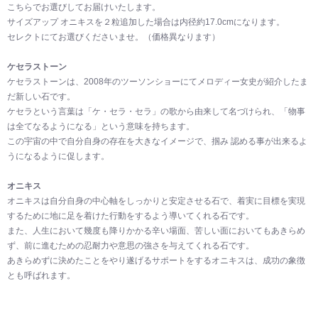
こちらでお選びしてお届けいたします。
サイズアップ オニキスを２粒追加した場合は内径約17.0cmになります。
セレクトにてお選びくださいませ。（価格異なります）
ケセラストーン
ケセラストーンは、2008年のツーソンショーにてメロディー女史が紹介したま
だ新しい石です。
ケセラという言葉は「ケ・セラ・セラ」の歌から由来して名づけられ、「物事
は全てなるようになる」という意味を持ちます。
この宇宙の中で自分自身の存在を大きなイメージで、掴み 認める事が出来るよ
うになるように促します。
オニキス
オニキスは自分自身の中心軸をしっかりと安定させる石で、着実に目標を実現
するために地に足を着けた行動をするよう導いてくれる石です。
また、人生において幾度も降りかかる辛い場面、苦しい面においてもあきらめ
ず、前に進むための忍耐力や意思の強さを与えてくれる石です。
あきらめずに決めたことをやり遂げるサポートをするオニキスは、成功の象徴
とも呼ばれます。