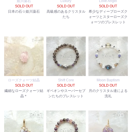
姫川薬石
Luxury
Love Angel
SOLD OUT
SOLD OUT
SOLD OUT
日本の石☆姫川薬石
高級感のあるクリスタル
希少なディープローズク
たち
ォーツとスターローズク
ォーツのブレスレット
ローズクォーツ結晶
Shift Core
Moon Baptism
SOLD OUT
SOLD OUT
SOLD OUT
繊細なローズクォーツ結
ギベオンやスーパーセブ
月のクリスタル達による
晶＊
ンたちのブレスレット
洗礼