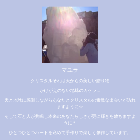
マユラ
クリスタルそれは天からの美しい贈り物
かけがえのない地球のカケラ...
天と地球に感謝しながらあなたとクリスタルの素敵な出会いが訪れ
ますように☆
そして石と人が共鳴し本来のあなたらしさが更に輝きを放ちますよ
うに＊
ひとつひとつハートを込めて手作りで楽しく創作しています。