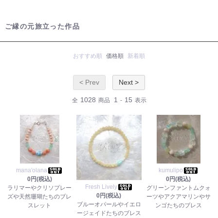
ご縁の元旅立った作品
おすすめ順
価格順
新着順
< Prev
Next >
1028
1
15
全
商品
-
表示
mana'olana
kumulipo
0円(税込)
0円(税込)
Fresh Lively
ラリマーやクリソプレー
グリーンファントムクォ
0円(税込)
ズや天然珊瑚たちのブレ
ーツやアクアマリンやサ
ブルーオパールやイエロ
スレット
ンゴたちのブレス
ージェイドたちのブレス