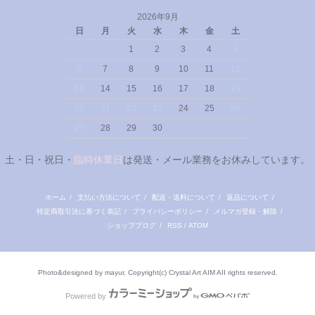
2026年9月
日
月
火
水
木
金
土
1
2
3
4
5
6
7
8
9
10
11
12
13
14
15
16
17
18
19
20
21
22
23
24
25
26
27
28
29
30
土・日・祝日・
臨時休業日
は発送・メール業務をお休みしています。
ホーム
/
支払い方法について
/
配送・送料について
/
返品について
/
特定商取引法に基づく表記
/
プライバシーポリシー
/
メルマガ登録・解除
/
ショップブログ
/
RSS
/
ATOM
Photo&designed by mayur, Copyright(c) Crystal Art AIM AII rights reserved.
Powered by