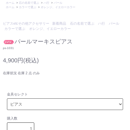
ホーム
>
石の名前で選ぶ
>
ハ行
>
パール
ホーム
>
カラーで選ぶ
>
オレンジ、イエローカラー
ピアスetcその他アクセサリー
新着商品
石の名前で選ぶ
ハ行
パール
カラーで選ぶ
オレンジ、イエローカラー
パールマーキスピアス
ps-1031
4,900円(税込)
在庫状況 在庫 2 点 のみ
金具セレクト
購入数