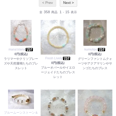
< Prev
Next >
358
1
15
全
商品
-
表示
mana'olana
kumulipo
0円(税込)
0円(税込)
Fresh Lively
ラリマーやクリソプレー
グリーンファントムクォ
0円(税込)
ズや天然珊瑚たちのブレ
ーツやアクアマリンやサ
ブルーオパールやイエロ
スレット
ンゴたちのブレス
ージェイドたちのブレス
レット
ブルームーンストーン＆