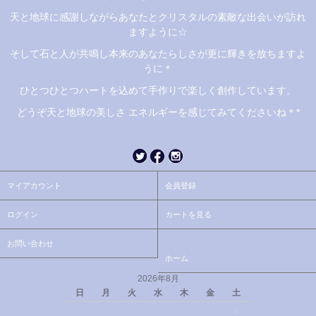
天と地球に感謝しながらあなたとクリスタルの素敵な出会いが訪れ
ますように☆
そして石と人が共鳴し本来のあなたらしさが更に輝きを放ちますよ
うに＊
ひとつひとつハートを込めて手作りで楽しく創作しています。
どうぞ天と地球の美しさ エネルギーを感じてみてくださいね＊*
マイアカウント
会員登録
ログイン
カートを見る
お問い合わせ
ホーム
2026年8月
日
月
火
水
木
金
土
1