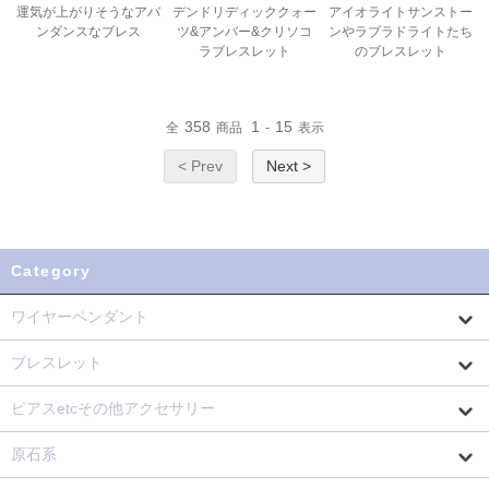
運気が上がりそうなアバ
デンドリディッククォー
アイオライトサンストー
ンダンスなブレス
ツ&アンバー&クリソコ
ンやラブラドライトたち
ラブレスレット
のブレスレット
358
1
15
全
商品
-
表示
< Prev
Next >
Category
ワイヤーペンダント
ブレスレット
ピアスetcその他アクセサリー
原石系