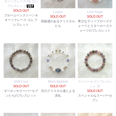
オーソクレース Aq ゴム
ブレスレット
SOLD OUT
Luxury
Love Angel
ブルームーンストーン＆
SOLD OUT
SOLD OUT
オーソクレース ゴム ブ
高級感のあるクリスタル
希少なディープローズク
レスレット
たち
ォーツとスターローズク
ォーツのブレスレット
Shift Core
Moon Baptism
スーパーセブンブレスレ
SOLD OUT
SOLD OUT
ット 10
ギベオンやスーパーセブ
月のクリスタル達による
SOLD OUT
ンたちのブレスレット
洗礼
スペシャルなスーパーセ
ブン