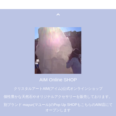
AIM Online SHOP
クリスタルアートAIM(アイム)公式オンラインショップ
個性豊かな天然石やオリジナルアクセサリーを販売しております。
別ブランド mayur(マユール)のPop Up SHOPもこちらのAIM店にて
オープンします