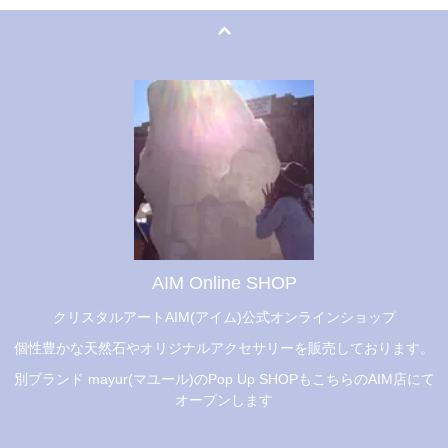
AIM Online SHOP
クリスタルアートAIM(アイム)公式オンラインショップ
個性豊かな天然石やオリジナルアクセサリーを販売しております。
別ブランド mayur(マユール)のPop Up SHOPもこちらのAIM店にて
オープンします