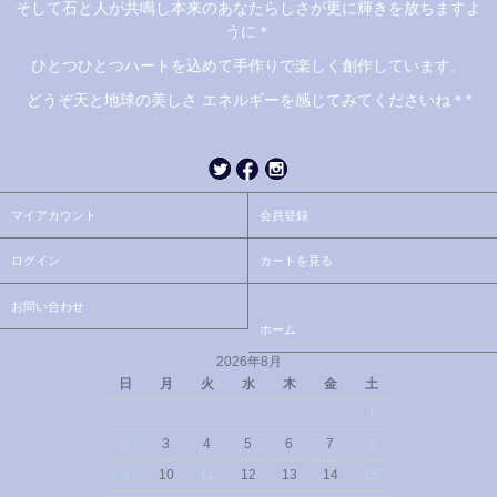
そして石と人が共鳴し本来のあなたらしさが更に輝きを放ちますよ
うに＊
ひとつひとつハートを込めて手作りで楽しく創作しています。
どうぞ天と地球の美しさ エネルギーを感じてみてくださいね＊*
マイアカウント
会員登録
ログイン
カートを見る
お問い合わせ
ホーム
2026年8月
日
月
火
水
木
金
土
1
2
3
4
5
6
7
8
9
10
11
12
13
14
15