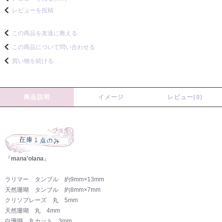
レビューを投稿
この商品を友達に教える
この商品について問い合わせる
買い物を続ける
商品説明
イメージ
レビュー(0)
『
mana'olana
』
ラリマー タンブル 約9mm×13mm
天然珊瑚 タンブル 約8mm×7mm
クリソプレーズ 丸 5mm
天然珊瑚 丸 4mm
白珊瑚 丸カット 3mm