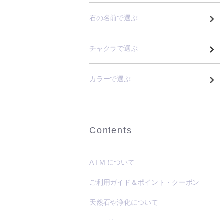
石の名前で選ぶ
チャクラで選ぶ
カラーで選ぶ
Contents
A I M について
ご利用ガイド＆ポイント・クーポン
天然石や浄化について