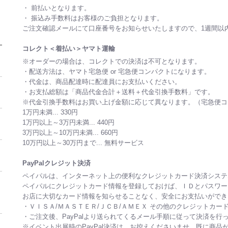
・ 前払いとなります。
・ 振込み手数料はお客様のご負担となります。
ご注文確認メールにて口座番号をお知らせいたしますので、1週間以
コレクト＜着払い＞ヤマト運輸
※オーダーの場合は、コレクトでの決済は不可となります。
・配送方法は、ヤマト宅急便 or 宅急便コンパクトになります。
・代金は、商品配達時に配達員にお支払いください。
・お支払総額は「商品代金合計＋送料＋代金引換手数料」です。
※代金引換手数料はお買い上げ金額に応じて異なります。（宅急便コ
1万円未満... 330円
1万円以上～3万円未満... 440円
3万円以上～10万円未満... 660円
10万円以上～30万円まで... 無料サービス
PayPalクレジット決済
ペイパルは、インターネット上の便利なクレジットカード決済システ
ペイパルにクレジットカード情報を登録しておけば、ＩＤとパスワー
お店に大切なカード情報を知らせることなく、安全にお支払いができ
・ＶＩＳＡ/ＭＡＳＴＥＲ/ＪＣＢ/ＡＭＥＸ その他のクレジットカー
・ご注文後、PayPalより送られてくるメール手順に従って決済を行
※イベント出展時のPayPal決済は、お控えくださいませ。既に商