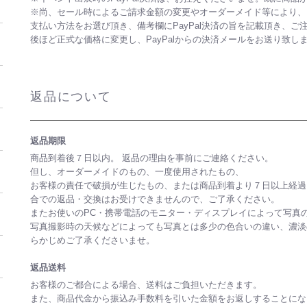
※尚、セール時によるご請求金額の変更やオーダーメイド等により、
支払い方法をお選び頂き、備考欄にPayPal決済の旨を記載頂き、ご
後ほど正式な価格に変更し、PayPalからの決済メールをお送り致し
返品について
返品期限
商品到着後７日以内。 返品の理由を事前にご連絡ください。
但し、オーダーメイドのもの、一度使用されたもの、
お客様の責任で破損が生じたもの、または商品到着より７日以上経過
合での返品・交換はお受けできませんので、ご了承ください。
またお使いのPC・携帯電話のモニター・ディスプレイによって写真
写真撮影時の天候などによっても写真とは多少の色合いの違い、濃淡
らかじめご了承くださいませ。
返品送料
お客様のご都合による場合、送料はご負担いただきます。
また、商品代金から振込み手数料を引いた金額をお返しすることにな