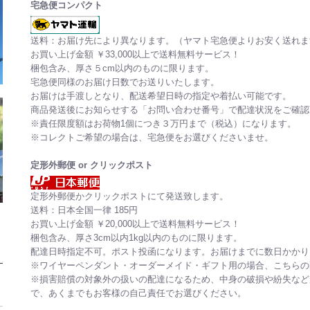
宅急便コンパクト
送料：お届け先により異なります。（ヤマト宅急便よりお安く送れま
お買い上げ金額 ￥33,000以上で送料無料サービス！
梱包含み、厚さ５cm以内のものに限ります。
宅急便同様のお届け日数でお送りいたします。
お届けは手渡しとなり、配送希望日時の指定や着払い可能です。
商品発送後にお知らせする「お問い合わせ番号」で配達状況をご確認
※責任限度額はお荷物1個につき３万円まで（税込）になります。
※コレクトご希望の場合は、宅急便をお選びくださいませ。
定形外郵便 or クリックポスト
定形外郵便かクリックポストにて発送致します。
送料：日本全国一律 185円
お買い上げ金額 ￥20,000以上で送料無料サービス！
梱包含み、厚さ3cm以内1kg以内のものに限ります。
配達日時指定不可。ポスト投函になります。お届けまでに数日かかり
※ワイヤーペンダント・オーダーメイド・ギフト用の場合、こちらの
※損害賠償の対象外の扱いの配達になるため、中身の破損や紛失など
で、あくまでもお客様の自己責任でお選びください。