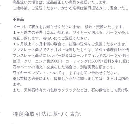
商品違いの場合は、返品後正しい商品を発送いたします。
ご連絡後、ご返送ください。かかる送料は後日振込みにて
不良品
メールにて状況をお知らせくださいませ。 修理・交換いたします。
１ヶ月以内の修理（ゴムが切れる、ワイヤーが切れる、パーツが外れ
お直し致します。着払いにてご返送ください。
１ヶ月以上３ヶ月未満の場合は、往復の送料をご負担くださいませ。
ブレスレット商品で３ヶ月以上経過したものは、送料＋修理費1500
ブレスレット商品にシルバー製又はゴールドフィルドのパーツが使用
修理・クリーニング費1500円+ コーティング代500円+送料を申し受
石やパーツの補充・交換をした場合は、別途実費を頂きます。
ワイヤーペンダントについては、まずはお問い合わせください。
※お客様の過失により、破損した商品に関しましては、３ヶ月以内の
ます。
また、天然石特有の内包物やクラックなどは、石の個性として受け
特定商取引法に基づく表記