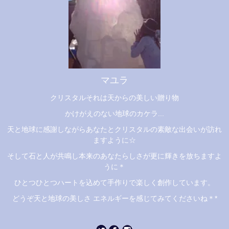
マユラ
クリスタルそれは天からの美しい贈り物
かけがえのない地球のカケラ...
天と地球に感謝しながらあなたとクリスタルの素敵な出会いが訪れ
ますように☆
そして石と人が共鳴し本来のあなたらしさが更に輝きを放ちますよ
うに＊
ひとつひとつハートを込めて手作りで楽しく創作しています。
どうぞ天と地球の美しさ エネルギーを感じてみてくださいね＊*