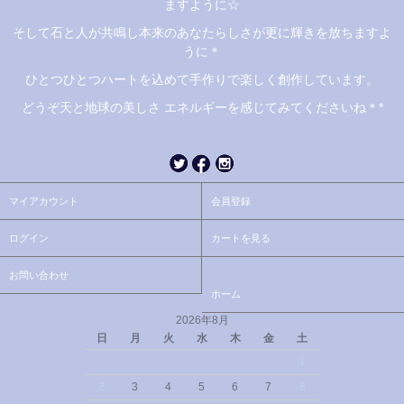
ますように☆
そして石と人が共鳴し本来のあなたらしさが更に輝きを放ちますよ
うに＊
ひとつひとつハートを込めて手作りで楽しく創作しています。
どうぞ天と地球の美しさ エネルギーを感じてみてくださいね＊*
マイアカウント
会員登録
ログイン
カートを見る
お問い合わせ
ホーム
2026年8月
日
月
火
水
木
金
土
1
2
3
4
5
6
7
8