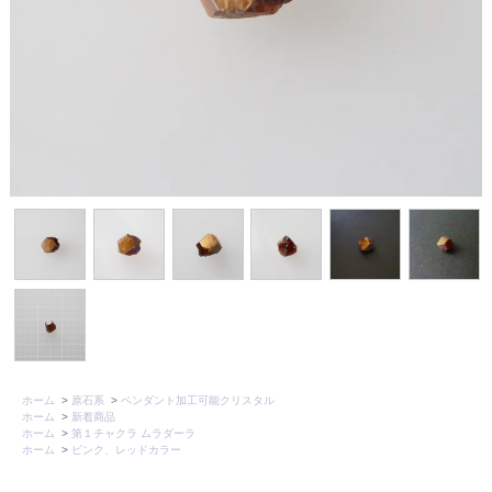
ホーム
>
原石系
>
ペンダント加工可能クリスタル
ホーム
>
新着商品
ホーム
>
第１チャクラ ムラダーラ
ホーム
>
ピンク、レッドカラー