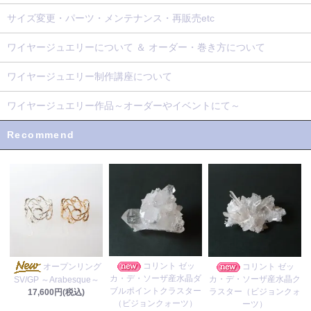
サイズ変更・パーツ・メンテナンス・再販売etc
ワイヤージュエリーについて ＆ オーダー・巻き方について
ワイヤージュエリー制作講座について
ワイヤージュエリー作品～オーダーやイベントにて～
Recommend
コリント ゼッ
オープンリング
コリント ゼッ
カ・デ・ソーザ産水晶ダ
カ・デ・ソーザ産水晶ク
SV/GP ～Arabesque～
ブルポイントクラスター
ラスター（ビジョンクォ
17,600円(税込)
（ビジョンクォーツ）
ーツ）