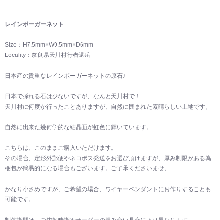
レインボーガーネット
Size：H7.5mm×W9.5mm×D6mm
Locality：奈良県天川村行者還岳
日本産の貴重なレインボーガーネットの原石♪
日本で採れる石は少ないですが、なんと天川村で！
天川村に何度か行ったことありますが、自然に囲まれた素晴らしい土地です。
自然に出来た幾何学的な結晶面が虹色に輝いています。
こちらは、このままご購入いただけます。
その場合、定形外郵便やネコポス発送をお選び頂けますが、厚み制限がある為
梱包が簡易的になる場合もございます。ご了承くださいませ。
かなり小さめですが、ご希望の場合、ワイヤーペンダントにお作りすることも
可能です。
制作期間は、ご依頼時期やオーダーの混み合い具合により異なります。