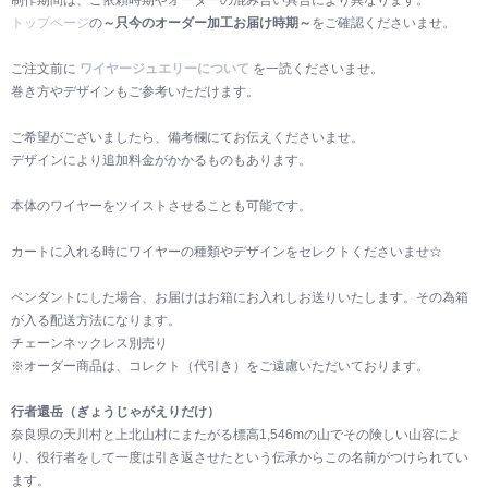
トップページ
の
～只今のオーダー加工お届け時期～
をご確認くださいませ。
ご注文前に
ワイヤージュエリーについて
を一読くださいませ。
巻き方やデザインもご参考いただけます。
ご希望がございましたら、備考欄にてお伝えくださいませ。
デザインにより追加料金がかかるものもあります。
本体のワイヤーをツイストさせることも可能です。
カートに入れる時にワイヤーの種類やデザインをセレクトくださいませ☆
ペンダントにした場合、お届けはお箱にお入れしお送りいたします。その為箱
が入る配送方法になります。
チェーンネックレス別売り
※オーダー商品は、コレクト（代引き）をご遠慮いただいております。
行者還岳（ぎょうじゃがえりだけ）
奈良県の天川村と上北山村にまたがる標高1,546mの山でその険しい山容によ
り、役行者をして一度は引き返させたという伝承からこの名前がつけられてい
ます。