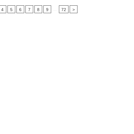
...
4
5
6
7
8
9
72
>