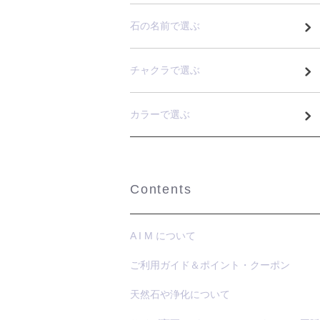
石の名前で選ぶ
チャクラで選ぶ
カラーで選ぶ
Contents
A I M について
ご利用ガイド＆ポイント・クーポン
天然石や浄化について