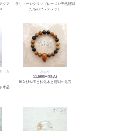
アクア
ラリマーやクリソプレーズや天然珊瑚
ス
たちのブレスレット
ターカ
カムイ
11,500円(税込)
屋久杉勾玉と桂化木と珊瑚の化石
ト水晶