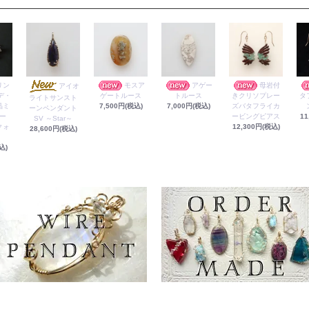
リン
モスア
アゲー
母岩付
アイオ
デ・
ゲートルース
トルース
きクリソプレー
タ
ライトサンスト
晶ミ
7,500円(税込)
7,000円(税込)
ズバタフライカ
ーンペンダント
ー
ービングピアス
11
SV ～Star～
クォ
12,300円(税込)
28,600円(税込)
込)