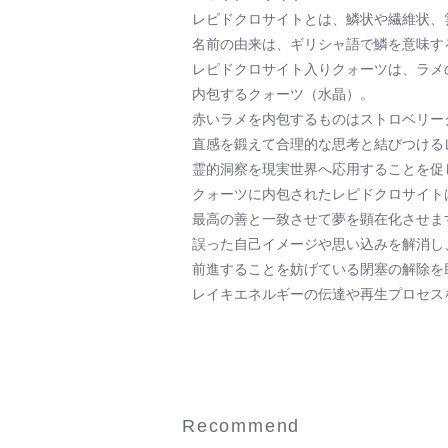
レピドクロサイトとは、鱗状や繊維状、
名前の由来は、ギリシャ語で鱗を意味する「l
レピドクロサイト入りクォーツは、ラメ
内包するクォーツ（水晶）。
赤いラメを内包するものはストロベリー
直感を鍛えて合理的な思考と結びつける
霊的洞察を現実世界へ応用することを促
クォーツに内包されたレピドクロサイト
最高の善と一致させて夢を顕在化させま
誤った自己イメージや思い込みを解消し
前進することを妨げている閉塞の解除を
レイキエネルギーの伝達や再生プロセス
Recommend