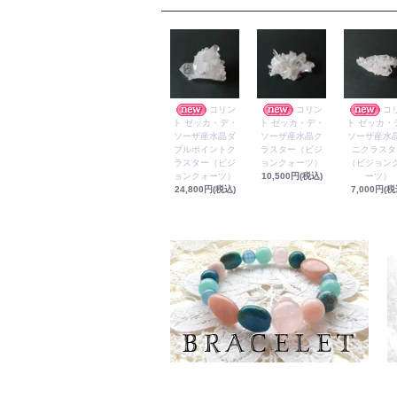
コリン
コリン
コ
ト ゼッカ・デ・
ト ゼッカ・デ・
ト ゼッカ・
ソーザ産水晶ダ
ソーザ産水晶ク
ソーザ産水
ブルポイントク
ラスター（ビジ
ニクラスタ
ラスター（ビジ
ョンクォーツ）
（ビジョン
ョンクォーツ）
10,500円(税込)
ーツ）
24,800円(税込)
7,000円(税