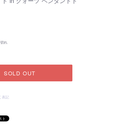
ト in クォーツ ペンダントト
り切れ
SOLD OUT
く表記