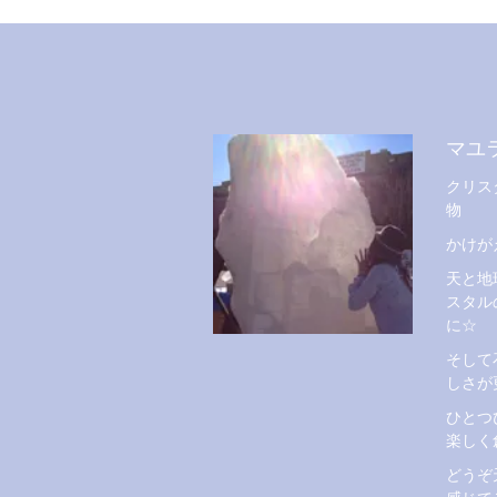
マユ
クリス
物
かけが
天と地
スタル
に☆
そして
しさが
ひとつ
楽しく
どうぞ