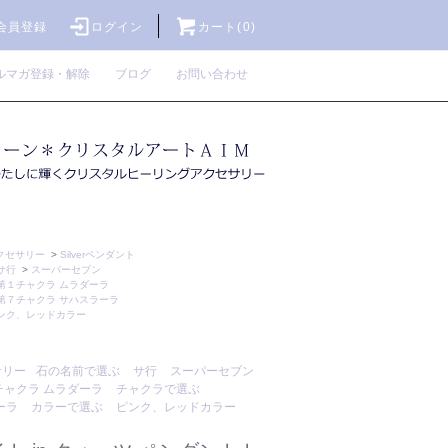
会員登録
ログイン
カート(0)
ルマガ登録・解除
ブログ
お問い合わせ
アクセサリー
>
Silverペンダント
サ行
>
スーパーセブン
第１チャクラ ムラダーラ
第７チャクラ サハスラーラ
ンク、レッドカラー
サリー
石の名前で選ぶ
サ行
スーパーセブン
チャクラ ムラダーラ
チャクラで選ぶ
ーラ
カラーで選ぶ
ピンク、レッドカラー