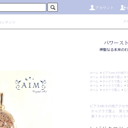
アカウント
メ
コンテンツ
ホーム
>
ピアスetcその他
ホーム
>
石の名前で選ぶ
>
ホーム
>
チャクラで選ぶ
>
ホーム
>
チャクラで選ぶ
>
ホーム
>
カラーで選ぶ
>
ピ
ピアスetcその他アクセ
チャクラで選ぶ
第１
第７チャクラ サハスラ