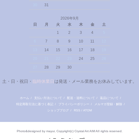
30
31
2026年9月
日
月
火
水
木
金
土
1
2
3
4
5
6
7
8
9
10
11
12
13
14
15
16
17
18
19
20
21
22
23
24
25
26
27
28
29
30
土・日・祝日・
臨時休業日
は発送・メール業務をお休みしています。
ホーム
/
支払い方法について
/
配送・送料について
/
返品について
/
特定商取引法に基づく表記
/
プライバシーポリシー
/
メルマガ登録・解除
/
ショップブログ
/
RSS
/
ATOM
Photo&designed by mayur, Copyright(c) Crystal Art AIM AII rights reserved.