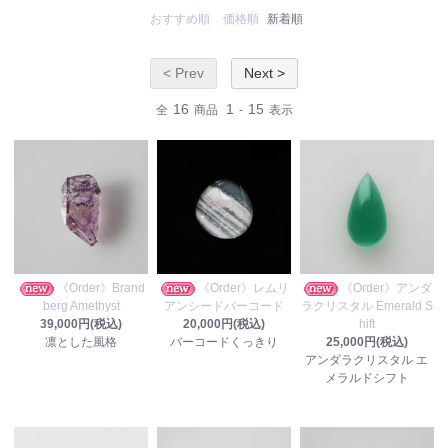
おすすめ順
価格順
新着順
< Prev
Next >
16
1
15
全
商品
-
表示
《Order》Brand
《Order》レムリ
《Order》アンダ
berg Amethyst
アンシードバーコード
ラクリスタル Emerald S
39,000円(税込)
20,000円(税込)
hift
凛とした風格
バーコードくっきり
25,000円(税込)
アンダラクリスタル エ
メラルドシフト