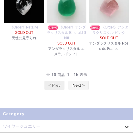
《Order》Petalite
《Order》アンダ
《Order》アンダ
SOLD OUT
ラクリスタル Emerald S
ラクリスタル ピンク
天使に見守られ
hift
SOLD OUT
SOLD OUT
アンダラクリスタル Ros
アンダラクリスタル エ
e de France
メラルドシフト
16
1
15
全
商品
-
表示
< Prev
Next >
Category
ワイヤージュエリー