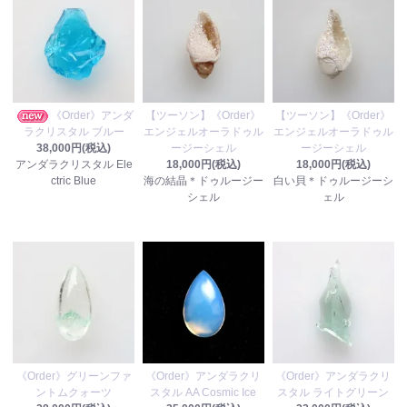
《Order》アンダ
【ツーソン】《Order》
【ツーソン】《Order》
ラクリスタル ブルー
エンジェルオーラドゥル
エンジェルオーラドゥル
38,000円(税込)
ージーシェル
ージーシェル
アンダラクリスタル Ele
18,000円(税込)
18,000円(税込)
ctric Blue
海の結晶＊ドゥルージー
白い貝＊ドゥルージーシ
シェル
ェル
《Order》グリーンファ
《Order》アンダラクリ
《Order》アンダラクリ
ントムクォーツ
スタル AA Cosmic Ice
スタル ライトグリーン