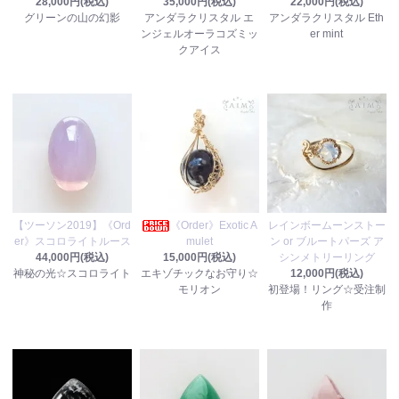
28,000円(税込)
35,000円(税込)
22,000円(税込)
グリーンの山の幻影
アンダラクリスタル エ
アンダラクリスタル Eth
ンジェルオーラコズミッ
er mint
クアイス
【ツーソン2019】《Ord
《Order》Exotic A
レインボームーンストー
er》スコロライトルース
mulet
ン or ブルートパーズ ア
44,000円(税込)
15,000円(税込)
シンメトリーリング
神秘の光☆スコロライト
エキゾチックなお守り☆
12,000円(税込)
モリオン
初登場！リング☆受注制
作