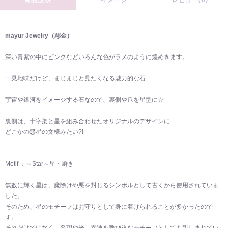
mayur Jewelry（彫金）
深い青紫の中にピンクなどいろんな色がラメのように煌めきます。
一見地味だけど、まじまじと見たくなる魅力的な石
宇宙や銀河をイメージする石なので、裏側や爪を星型に☆
裏側は、十字架と星を組み合わせたオリジナルのデザインに
どこかの惑星の文様みたい?!
Motif ：～Star～星・瞬き
無数に輝く星は、魔除けや悪を封じるシンボルとして古くから使用されていま
した。
そのため、星のモチーフはお守りとして身に着けられることが多かったので
す。
それだけではなく、希望や光、幸運を呼び込むモチーフとしても親しまれてい