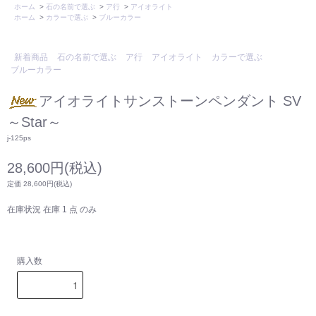
ホーム
>
石の名前で選ぶ
>
ア行
>
アイオライト
ホーム
>
カラーで選ぶ
>
ブルーカラー
新着商品
石の名前で選ぶ
ア行
アイオライト
カラーで選ぶ
ブルーカラー
アイオライトサンストーンペンダント SV
～Star～
j-125ps
28,600円(税込)
定価 28,600円(税込)
在庫状況 在庫 1 点 のみ
購入数