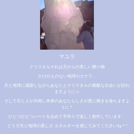
マユラ
クリスタルそれは天からの美しい贈り物
かけがえのない地球のカケラ...
天と地球に感謝しながらあなたとクリスタルの素敵な出会いが訪れ
ますように☆
そして石と人が共鳴し本来のあなたらしさが更に輝きを放ちますよ
うに＊
ひとつひとつハートを込めて手作りで楽しく創作しています。
どうぞ天と地球の美しさ エネルギーを感じてみてくださいね＊*