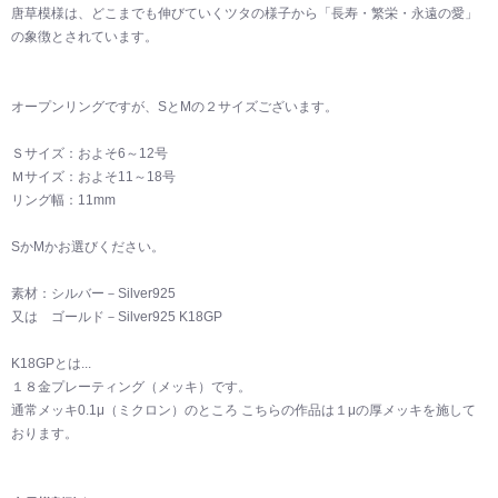
唐草模様は、どこまでも伸びていくツタの様子から「長寿・繁栄・永遠の愛」
の象徴とされています。
オープンリングですが、SとMの２サイズございます。
Ｓサイズ：およそ6～12号
Ｍサイズ：およそ11～18号
リング幅：11mm
SかMかお選びください。
素材：シルバー－Silver925
又は ゴールド－Silver925 K18GP
K18GPとは...
１８金プレーティング（メッキ）です。
通常メッキ0.1μ（ミクロン）のところ こちらの作品は１μの厚メッキを施して
おります。