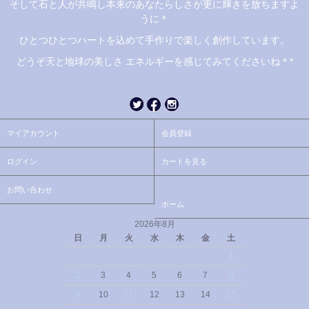
そして石と人が共鳴し本来のあなたらしさが更に輝きを放ちますよ
うに＊
ひとつひとつハートを込めて手作りで楽しく創作しています。
どうぞ天と地球の美しさ エネルギーを感じてみてくださいね＊*
マイアカウント
会員登録
ログイン
カートを見る
お問い合わせ
ホーム
2026年8月
日
月
火
水
木
金
土
1
2
3
4
5
6
7
8
9
10
11
12
13
14
15