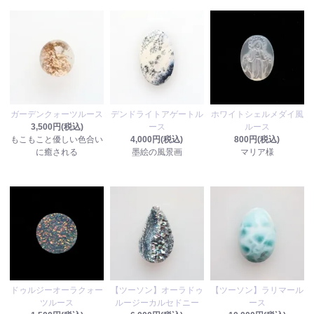
ガーデンクォーツルース
デンドライトアゲートル
ホワイトシェルメダイ風
3,500円(税込)
ース
ルース
もこもこと優しい色合い
4,000円(税込)
800円(税込)
に癒される
墨絵の風景画
マリア様
ドゥルジーオーラクォー
【ツーソン】オーラドゥ
【ツーソン】ラリマール
ツルース
ルージーカルセドニー
ース