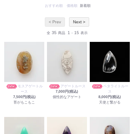
おすすめ順
価格順
新着順
< Prev
Next >
35
1
15
全
商品
-
表示
モスアゲートル
アゲートルース
ペタライトルー
ース
7,000円(税込)
ス
7,500円(税込)
個性的なアゲート
8,000円(税込)
苔がもこもこ
天使と繋がる