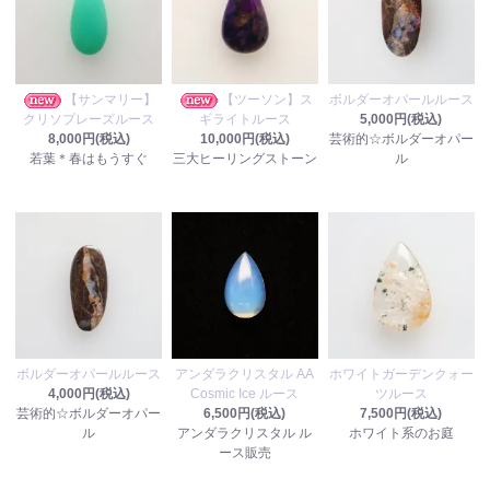
【サンマリー】
【ツーソン】ス
ボルダーオパールルース
クリソプレーズルース
ギライトルース
5,000円(税込)
8,000円(税込)
10,000円(税込)
芸術的☆ボルダーオパー
若葉＊春はもうすぐ
三大ヒーリングストーン
ル
ボルダーオパールルース
アンダラクリスタル AA
ホワイトガーデンクォー
4,000円(税込)
Cosmic Ice ルース
ツルース
芸術的☆ボルダーオパー
6,500円(税込)
7,500円(税込)
ル
アンダラクリスタル ル
ホワイト系のお庭
ース販売