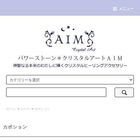
メニュー
ホーム
>
ルース
>
カボション
カボション