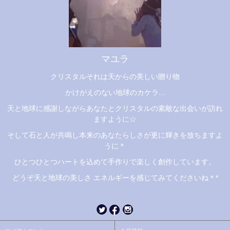
マユラ
クリスタルそれは天からの美しい贈り物
かけがえのない地球のカケラ...
天と地球に感謝しながらあなたとクリスタルの素敵な出会いが訪れ
ますように☆
そして石と人が共鳴し本来のあなたらしさが更に輝きを放ちますよ
うに＊
ひとつひとつハートを込めて手作りで楽しく創作しています。
どうぞ天と地球の美しさ エネルギーを感じてみてくださいね＊*