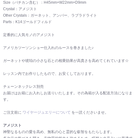
Size（バチカン含む）：H45mm×W22mm×D9mm
Crystal：アメジスト
Other Crystals：ガーネット、アンバー、ラブラドライト
Parts：K14ゴールドフィルド
定番的に人気モノのアメジスト
アメリカツーソンショー仕入れのルースを巻きました♪
ガーネットや琥珀の小さな石との相乗効果が高貴さを高めてくれています☆
レッスン内でお作りしたもので、お安くしております。
チェーンネックレス別売
お届けはお箱にお入れしお送りいたします。その為箱が入る配送方法になりま
す。
ご注文前に
ワイヤージュエリーについて
を一読くださいませ。
アメジスト
神聖なるものの愛を高め、無私の心と霊的な叡智をもたらします。