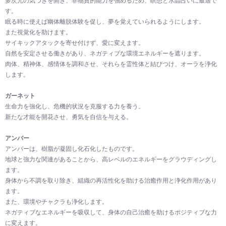
多次元の気づきを開き、非物質的能力を強めるため、瞑想と水晶占いに最適で
す。
眠る時に使えば幽体離脱体験を促し、夢を覚えていられるようにします。
また視覚化を助けます。
サイキックアタックを寄せ付けず、愛に変えます。
自然を安定させる働きがあり、ネガティブな環境エネルギーを遮ります。
肉体、精神体、感情体を調和させ、それらを霊性体と結びつけ、オーラを浄化
します。
ガーネット
生命力を強化し、危機的状況を克服する力を養う。
新たな才能を開花させ、勇気を自信を与える。
アンバー
アンバーは、樹脂が凝固し化石化したものです。
地球と強力な関連があることから、高レベルのエネルギーをグラウディングし
ます。
身体から不調を取り除き、組織の再活性化を助ける治癒作用と浄化作用があり
ます。
また、環境やチャクラも浄化します。
ネガティブなエネルギーを吸収して、身体の自己治癒を助けるポジティブな力
に変えます。