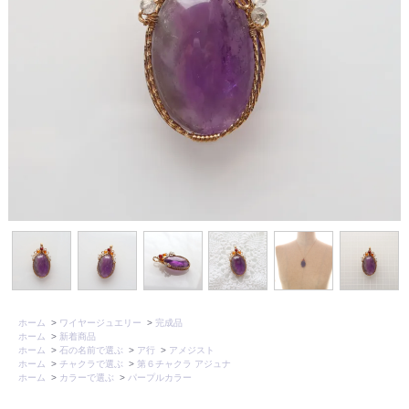
ホーム
>
ワイヤージュエリー
>
完成品
ホーム
>
新着商品
ホーム
>
石の名前で選ぶ
>
ア行
>
アメジスト
ホーム
>
チャクラで選ぶ
>
第６チャクラ アジュナ
ホーム
>
カラーで選ぶ
>
パープルカラー