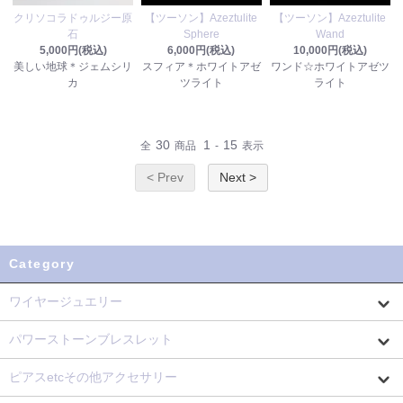
クリソコラドゥルジー原
【ツーソン】Azeztulite
【ツーソン】Azeztulite
石
Sphere
Wand
5,000円(税込)
6,000円(税込)
10,000円(税込)
美しい地球＊ジェムシリ
スフィア＊ホワイトアゼ
ワンド☆ホワイトアゼツ
カ
ツライト
ライト
30
1
15
全
商品
-
表示
< Prev
Next >
Category
ワイヤージュエリー
パワーストーンブレスレット
ピアスetcその他アクセサリー