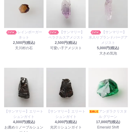
レインボーガー
【サンマリー】
【サンマリー】
ネット
ベラクルスアメジスト
水入りブランドバーグア
2,500円(税込)
2,500円(税込)
メジスト
天川村の石
可愛い子アメジスト
5,000円(税込)
大きめ気泡
【サンマリー】エリート
【サンマリー】エリート
アンダラクリスタ
シュンガイト
シュンガイト
ル グリーン
4,000円(税込)
4,000円(税込)
17,000円(税込)
お薦め☆ノーブルシュン
光沢☆シュンガイト
Emerald Shift