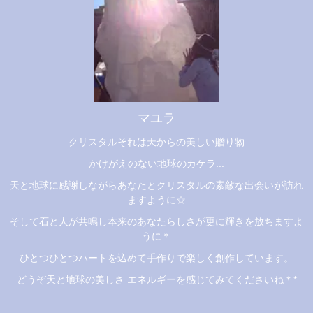
マユラ
クリスタルそれは天からの美しい贈り物
かけがえのない地球のカケラ...
天と地球に感謝しながらあなたとクリスタルの素敵な出会いが訪れ
ますように☆
そして石と人が共鳴し本来のあなたらしさが更に輝きを放ちますよ
うに＊
ひとつひとつハートを込めて手作りで楽しく創作しています。
どうぞ天と地球の美しさ エネルギーを感じてみてくださいね＊*