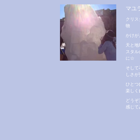
マユ
クリス
物
かけが
天と地
スタル
に☆
そして
しさが
ひとつ
楽しく
どうぞ
感じて