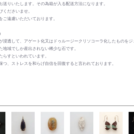
お送りいたします。その為箱が入る配送方法になります。
びくださいませ。
をご遠慮いただいております。
）
が浸透して、アゲート化又はドゥルージークリソコーラ化したものをジ
た地域でしか産出されない稀少な石です。
たらすといわれています。
保つ、ストレスを和らげ自信を回復すると言われております。