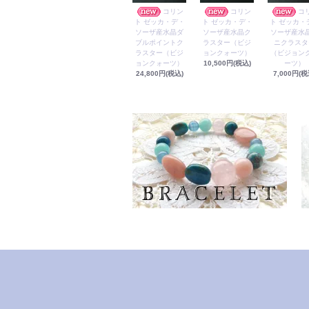
コリン
コリン
コ
ト ゼッカ・デ・
ト ゼッカ・デ・
ト ゼッカ・
ソーザ産水晶ダ
ソーザ産水晶ク
ソーザ産水
ブルポイントク
ラスター（ビジ
ニクラスタ
ラスター（ビジ
ョンクォーツ）
（ビジョン
ョンクォーツ）
10,500円(税込)
ーツ）
24,800円(税込)
7,000円(税