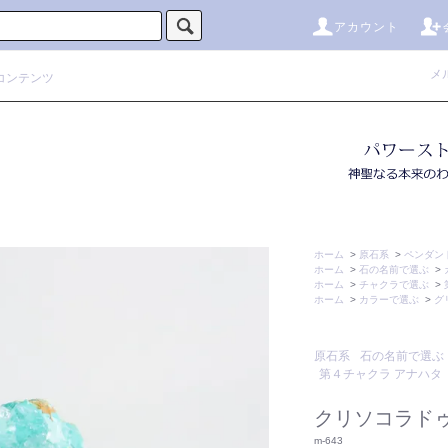
アカウント
メ
コンテンツ
ホーム
>
原石系
>
ペンダン
ホーム
>
石の名前で選ぶ
>
ホーム
>
チャクラで選ぶ
>
ホーム
>
カラーで選ぶ
>
グ
原石系
石の名前で選ぶ
第４チャクラ アナハタ
クリソコラド
m-643