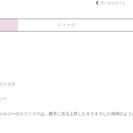
買い物を続ける
イメージ
リソコラ
い＊
ゥルジーのクリソコラは、勝手に次元上昇したキラキラした地球のよう