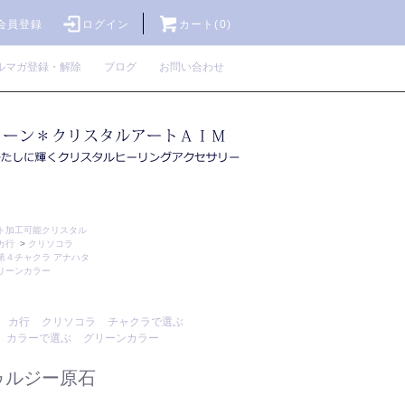
会員登録
ログイン
カート(0)
ルマガ登録・解除
ブログ
お問い合わせ
ト加工可能クリスタル
カ行
>
クリソコラ
第４チャクラ アナハタ
リーンカラー
カ行
クリソコラ
チャクラで選ぶ
カラーで選ぶ
グリーンカラー
ゥルジー原石