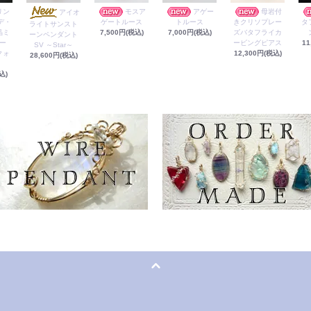
リン
モスア
アゲー
母岩付
アイオ
デ・
ゲートルース
トルース
きクリソプレー
タ
ライトサンスト
晶ミ
7,500円(税込)
7,000円(税込)
ズバタフライカ
ーンペンダント
ー
ービングピアス
11
SV ～Star～
クォ
12,300円(税込)
28,600円(税込)
込)