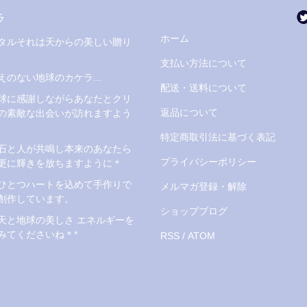
ラ
ホーム
タルそれは天からの美しい贈り
支払い方法について
えのない地球のカケラ...
配送・送料について
球に感謝しながらあなたとクリ
返品について
の素敵な出会いが訪れますよう
特定商取引法に基づく表記
石と人が共鳴し本来のあなたら
プライバシーポリシー
更に輝きを放ちますように＊
ひとつハートを込めて手作りで
メルマガ登録・解除
創作しています。
ショップブログ
天と地球の美しさ エネルギーを
みてくださいね＊*
RSS
/
ATOM