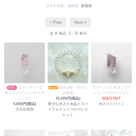
おすすめ順
価格順
新着順
< Prev
Next >
8
1
8
全
商品
-
表示
【サンマリー】
Dedicate～天から
【ツーソン】水入りブラ
水入りブランドバーグア
の使者
ンドバーグアメジスト
メジスト
35,000円(税込)
SOLD OUT
5,000円(税込)
希少な水入り水晶とスパ
水入り☆ツイン
大きめ気泡
イラルクォーツのブレス
レット