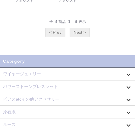
アメジスト
アメジスト
8
1
8
全
商品
-
表示
< Prev
Next >
Category
ワイヤージュエリー
パワーストーンブレスレット
ピアスetcその他アクセサリー
原石系
ルース