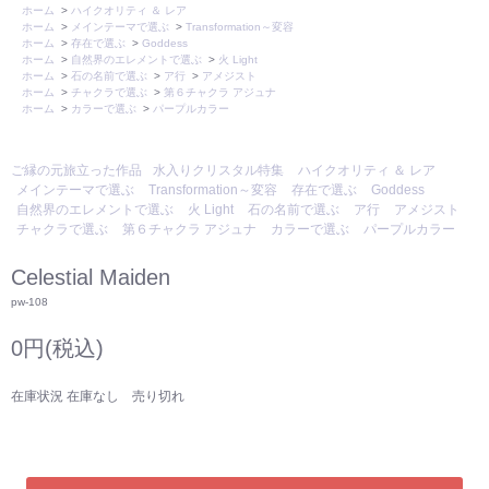
ホーム
>
ハイクオリティ ＆ レア
ホーム
>
メインテーマで選ぶ
>
Transformation～変容
ホーム
>
存在で選ぶ
>
Goddess
ホーム
>
自然界のエレメントで選ぶ
>
火 Light
ホーム
>
石の名前で選ぶ
>
ア行
>
アメジスト
ホーム
>
チャクラで選ぶ
>
第６チャクラ アジュナ
ホーム
>
カラーで選ぶ
>
パープルカラー
ご縁の元旅立った作品
水入りクリスタル特集
ハイクオリティ ＆ レア
メインテーマで選ぶ
Transformation～変容
存在で選ぶ
Goddess
自然界のエレメントで選ぶ
火 Light
石の名前で選ぶ
ア行
アメジスト
チャクラで選ぶ
第６チャクラ アジュナ
カラーで選ぶ
パープルカラー
Celestial Maiden
pw-108
0円(税込)
在庫状況 在庫なし 売り切れ