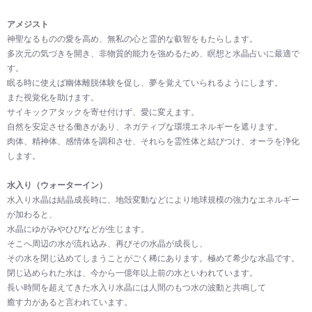
アメジスト
神聖なるものの愛を高め、無私の心と霊的な叡智をもたらします。
多次元の気づきを開き、非物質的能力を強めるため、瞑想と水晶占いに最適で
す。
眠る時に使えば幽体離脱体験を促し、夢を覚えていられるようにします。
また視覚化を助けます。
サイキックアタックを寄せ付けず、愛に変えます。
自然を安定させる働きがあり、ネガティブな環境エネルギーを遮ります。
肉体、精神体、感情体を調和させ、それらを霊性体と結びつけ、オーラを浄化
します。
水入り（ウォーターイン）
水入り水晶は結晶成長時に、地殻変動などにより地球規模の強力なエネルギー
が加わると、
水晶にゆがみやひびなどが生じます。
そこへ周辺の水が流れ込み、再びその水晶が成長し、
その水を閉じ込めてしまうことがごく稀にあります。極めて希少な水晶です。
閉じ込められた水は、今から一億年以上前の水といわれています。
長い時間を超えてきた水入り水晶には人間のもつ水の波動と共鳴して
癒す力があると言われています。