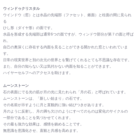
ウィンドゥクリスタル
ウインドウ（窓）とは水晶の先端部（ファセット、錐面）と柱面の間に見られ
る
ひし形（ダイヤ形）の面です。
水晶を形成する先端部は通常6つの面ですが、ウィンドウ部分が第７の面と呼ば
れ、
自己の奥深くに存在する内面を見ることができる開かれた窓といわれていま
す。
日常の現実世界と別の次元の世界とを繋げてくれるとても不思議な存在です。
また、自分の知らない又は気付かない内面を知ることができます。
ハイヤーセルフへのアクセスを助けます。
ムーンストーン
石の表面にでる光の筋が月の光に見たれられ「月の石」と呼ばれています。
ムーンストーンは、「新しい始まり」の石です。
その名前が示すように月と直観的に強い結びつきがあります。
月のように反射し、月の満ち欠けのようにすべてのものは変化のサイクルの
一部分であることを気づかせてくれます。
その最も強力な効果は、感情を鎮めることです。
無意識を意識化させ、直観と共感を高めます。