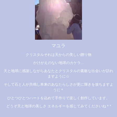
マユラ
クリスタルそれは天からの美しい贈り物
かけがえのない地球のカケラ...
天と地球に感謝しながらあなたとクリスタルの素敵な出会いが訪れ
ますように☆
そして石と人が共鳴し本来のあなたらしさが更に輝きを放ちますよ
うに＊
ひとつひとつハートを込めて手作りで楽しく創作しています。
どうぞ天と地球の美しさ エネルギーを感じてみてくださいね＊*