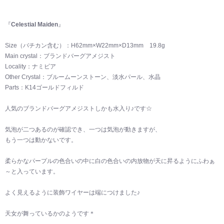
『
Celestial Maiden
』
Size（バチカン含む）：H62mm×W22mm×D13mm 19.8g
Main crystal：ブランドバーグアメジスト
Locality：ナミビア
Other Crystal：ブルームーンストーン、淡水パール、水晶
Parts：K14ゴールドフィルド
人気のブランドバーグアメジストしかも水入り♪です☆
気泡が二つあるのが確認でき、一つは気泡が動きますが、
もう一つは動かないです。
柔らかなパープルの色合いの中に白の色合いの内放物が天に昇るようにふわぁ
～と入っています。
よく見えるように装飾ワイヤーは端につけました♪
天女が舞っているかのようです＊