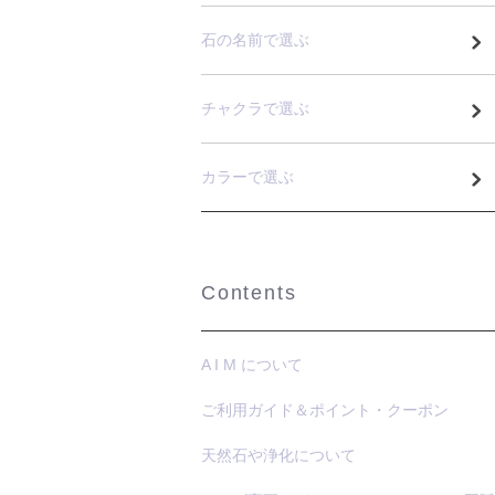
石の名前で選ぶ
チャクラで選ぶ
カラーで選ぶ
Contents
A I M について
ご利用ガイド＆ポイント・クーポン
天然石や浄化について