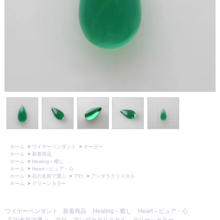
ホーム
>
ワイヤーペンダント
>
オーダー
ホーム
>
新着商品
ホーム
>
Healing～癒し
ホーム
>
Heart～ピュア・心
ホーム
>
石の名前で選ぶ
>
ア行
>
アンダラクリスタル
ホーム
>
グリーンカラー
ワイヤーペンダント
新着商品
Healing～癒し
Heart～ピュア・心