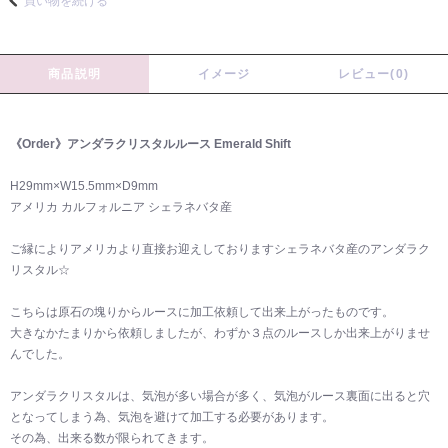
買い物を続ける
商品説明
イメージ
レビュー(0)
《Order》アンダラクリスタルルース Emerald Shift
H29mm×W15.5mm×D9mm
アメリカ カルフォルニア シェラネバタ産
ご縁によりアメリカより直接お迎えしておりますシェラネバタ産のアンダラク
リスタル☆
こちらは原石の塊りからルースに加工依頼して出来上がったものです。
大きなかたまりから依頼しましたが、わずか３点のルースしか出来上がりませ
んでした。
アンダラクリスタルは、気泡が多い場合が多く、気泡がルース裏面に出ると穴
となってしまう為、気泡を避けて加工する必要があります。
その為、出来る数が限られてきます。