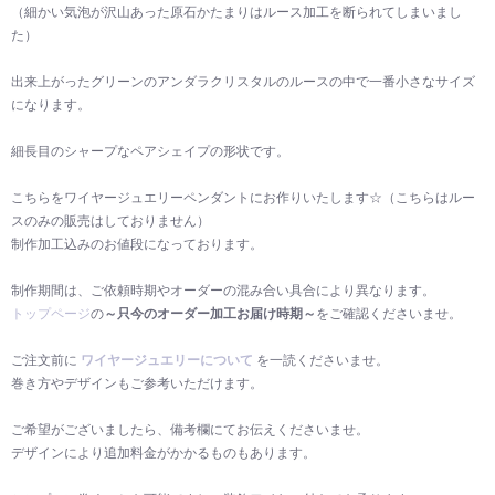
（細かい気泡が沢山あった原石かたまりはルース加工を断られてしまいまし
た）
出来上がったグリーンのアンダラクリスタルのルースの中で一番小さなサイズ
になります。
細長目のシャープなペアシェイプの形状です。
こちらをワイヤージュエリーペンダントにお作りいたします☆（こちらはルー
スのみの販売はしておりません）
制作加工込みのお値段になっております。
制作期間は、ご依頼時期やオーダーの混み合い具合により異なります。
トップページ
の
～只今のオーダー加工お届け時期～
をご確認くださいませ。
ご注文前に
ワイヤージュエリーについて
を一読くださいませ。
巻き方やデザインもご参考いただけます。
ご希望がございましたら、備考欄にてお伝えくださいませ。
デザインにより追加料金がかかるものもあります。