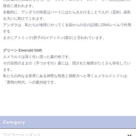
接合に使われます。
全般的に、アンダラの特質はハートにはたらきかけることで人の（霊的）成長
を大いに助けてくれます。
アンダラは、私たちが地球にやってくる前からの古の記憶にDNAレベルで作用
する
まさにアトミック(原子の)メディスン(薬)だと言われています。
グリーン Emerald Shift
エメラルドは深く生い茂った森の色です。
その自然のままの（手つかずの）森には、隠された秘密がたくさん存在してい
ます。
私たちの内なる世界にある神聖な智恵と洞察力へと導くエメラルドシフトは、
「透明の時代」への案内役です。
Category
ワイヤーペンダント