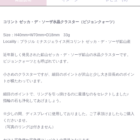
コリント ゼッカ・デ・ソーザ水晶クラスター（ビジョンクォーツ）
Size：H40mm×W70mm×D18mm 33g
Locality：ブラジル ミナスジェライス州コリント ゼッカ・デ・ソーザ鉱山産
近年新しく発見された鉱山ゼッカ・デ・ソーザ鉱山の水晶クラスターです。
ビジョンクォーツとも呼ばれています。
小さめのクラスターですが、細目のポイントが沢山と少し大き目長めのポイン
トが横たわっています。
細目のポイントで、リングを引っ掛けるのに最適なのをセレクトしました♪
指輪の石も浄化してあげましょう。
※少しの間、ディスプレイに使用しておりました。ご了承頂けましたらご購入
くださいませ。
（写真のリングは付きません）
ヤマト宅急便か宅急便コンパクトの発送となります。