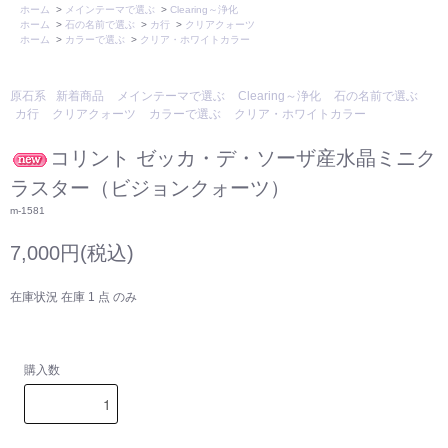
ホーム
>
メインテーマで選ぶ
>
Clearing～浄化
ホーム
>
石の名前で選ぶ
>
カ行
>
クリアクォーツ
ホーム
>
カラーで選ぶ
>
クリア・ホワイトカラー
原石系
新着商品
メインテーマで選ぶ
Clearing～浄化
石の名前で選ぶ
カ行
クリアクォーツ
カラーで選ぶ
クリア・ホワイトカラー
コリント ゼッカ・デ・ソーザ産水晶ミニク
ラスター（ビジョンクォーツ）
m-1581
7,000円(税込)
在庫状況 在庫 1 点 のみ
購入数