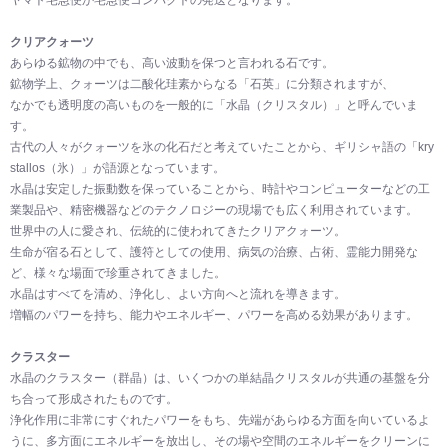
クリアクォーツ
あらゆる鉱物の中でも、高い波動を保つと言われる石です。
鉱物学上、クォーツは二酸化珪素からなる「石英」に分類されますが、
なかでも透明度の高いものを一般的に「水晶（クリスタル）」と呼んでいま
す。
古代の人々がクォーツを氷の化石だと考えていたことから、ギリシャ語の「kry
stallos（氷）」が語源となっています。
水晶は安定した振動数を保っていることから、時計やコンピューターなどの工
業製品や、精密機器などのテクノロジーの現場でも広く利用されています。
世界中の人に愛され、伝統的に使われてきたクリアクォーツ。
生命が宿る石として、護符としての使用、病気の治療、占術、霊能力開発な
ど、様々な場面で珍重されてきました。
水晶はすべてを清め、浄化し、よい方向へと流れを導きます。
増幅のパワーを持ち、能力やエネルギー、パワーを高める効果があります。
クラスター
水晶のクラスター（群晶）は、いくつかの単結晶クリスタルが共通の基盤を分
ち合って形成されたものです。
浄化作用に非常にすぐれたパワーをもち、先端があらゆる方面を向いているよ
うに、多方面にエネルギーを放出し、その場や空間のエネルギーをクリーンに