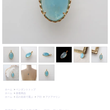
ホーム
>
ペンダントトップ
ホーム
>
新着商品
ホーム
>
石の名前で選ぶ
>
ア行
>
アクアマリン