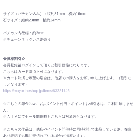
サイズ（バチカン込み）：縦約31mm 横約16mm
石サイズ：縦約23mm 横約14mm
バチカン内径縦：約3mm
※チェーンネックレス別売り
会員様割引☆
会員登録後ログインして頂くと割引価格になります。
こちらはカード決済不可になります。
※カード決済ご希望の場合は、他店での購入をお願い申し上げます。（割引な
しとなります）
https://mayur.theshop.jp/items/83331146
※こちらの彫金Jewelryはポイント付与・ポイントお値引きは、ご利用頂けませ
ん。
※ＡＩＭにてセール開催時もこちらは対象外となります。
※こちらの作品は、他店やイベント開催時に同時並行で出品している為、在庫
あり表記でも既に売切れている場合が御座います。