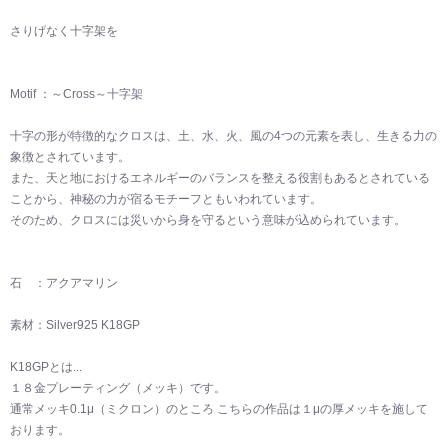
さりげなく十字架を
Motif ：～Cross～十字架
十字の形が特徴的なクロスは、土、水、火、風の4つの元素を表し、生きる力の
象徴とされています。
また、天と地におけるエネルギーのバランスを整える役割もあるとされている
ことから、神秘の力が宿るモチーフともいわれています。
そのため、クロスには災いから身を守るという意味が込められています。
石 ：アクアマリン
素材：Silver925 K18GP
K18GPとは...
１８金プレーティング（メッキ）です。
通常メッキ0.1μ（ミクロン）のところ こちらの作品は１μの厚メッキを施して
おります。