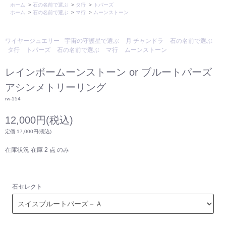
ホーム
>
石の名前で選ぶ
>
タ行
>
トパーズ
ホーム
>
石の名前で選ぶ
>
マ行
>
ムーンストーン
ワイヤージュエリー
宇宙の守護星で選ぶ
月 チャンドラ
石の名前で選ぶ
タ行
トパーズ
石の名前で選ぶ
マ行
ムーンストーン
レインボームーンストーン or ブルートパーズ
アシンメトリーリング
rw-154
12,000円(税込)
定価 17,000円(税込)
在庫状況 在庫 2 点 のみ
石セレクト