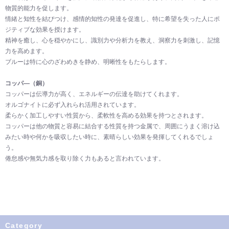
物質的能力を促します。
情緒と知性を結びつけ、感情的知性の発達を促進し、特に希望を失った人にポ
ジティブな効果を授けます。
精神を癒し、心を穏やかにし、識別力や分析力を教え、洞察力を刺激し、記憶
力を高めます。
ブルーは特に心のざわめきを静め、明晰性をもたらします。
コッパ―（銅）
コッパーは伝導力が高く、エネルギーの伝達を助けてくれます。
オルゴナイトに必ず入れられ活用されています。
柔らかく加工しやすい性質から、柔軟性を高める効果を持つとされます。
コッパーは他の物質と容易に結合する性質を持つ金属で、周囲にうまく溶け込
みたい時や何かを吸収したい時に、素晴らしい効果を発揮してくれるでしょ
う。
倦怠感や無気力感を取り除く力もあると言われています。
Category