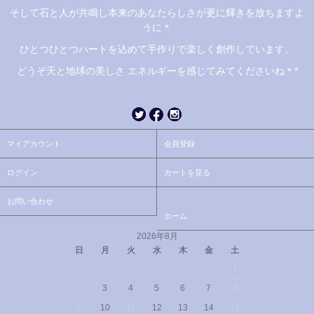
そして石と人が共鳴し本来のあなたらしさが更に輝きを放ちますよ
うに＊
ひとつひとつハートを込めて手作りで楽しく創作しています。
どうぞ天と地球の美しさ エネルギーを感じてみてくださいね＊*
マイアカウント
会員登録
ログイン
カートを見る
お問い合わせ
ホーム
2026年8月
日
月
火
水
木
金
土
1
2
3
4
5
6
7
8
9
10
11
12
13
14
15