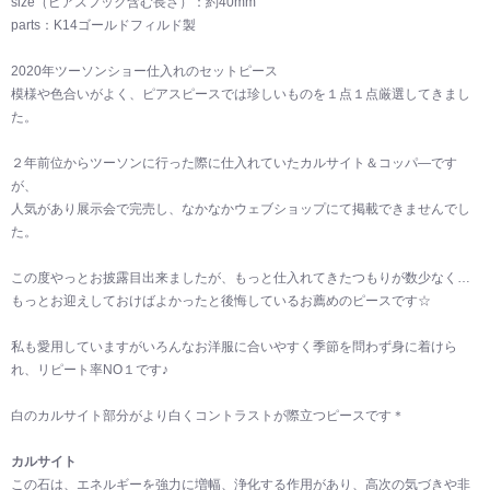
size（ピアスフック含む長さ）：約40mm
parts：K14ゴールドフィルド製
2020年ツーソンショー仕入れのセットピース
模様や色合いがよく、ピアスピースでは珍しいものを１点１点厳選してきまし
た。
２年前位からツーソンに行った際に仕入れていたカルサイト＆コッパ―です
が、
人気があり展示会で完売し、なかなかウェブショップにて掲載できませんでし
た。
この度やっとお披露目出来ましたが、もっと仕入れてきたつもりが数少なく…
もっとお迎えしておけばよかったと後悔しているお薦めのピースです☆
私も愛用していますがいろんなお洋服に合いやすく季節を問わず身に着けら
れ、リピート率NO１です♪
白のカルサイト部分がより白くコントラストが際立つピースです＊
カルサイト
この石は、エネルギーを強力に増幅、浄化する作用があり、高次の気づきや非