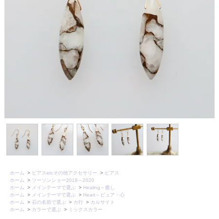
ホーム
>
ピアスetcその他アクセサリー
>
ピアス
ホーム
>
ツーソンショー2018～2020
ホーム
>
メインテーマで選ぶ
>
Healing～癒し
ホーム
>
メインテーマで選ぶ
>
Heart～ピュア・心
ホーム
>
石の名前で選ぶ
>
カ行
>
カルサイト
ホーム
>
カラーで選ぶ
>
ミックスカラー