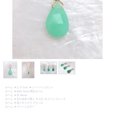
ホーム
>
ピアスetc
>
シード ペンダント
ホーム
>
Web Shop 限定セール
ホーム
>
木 Wood
ホーム
>
石の名前で選ぶ
>
カ行
>
クリソプレーズ
ホーム
>
第４チャクラ アナハタ
ホーム
>
グリーンカラー