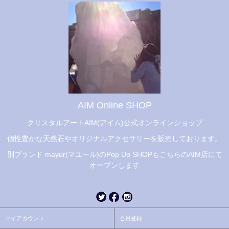
AIM Online SHOP
クリスタルアートAIM(アイム)公式オンラインショップ
個性豊かな天然石やオリジナルアクセサリーを販売しております。
別ブランド mayur(マユール)のPop Up SHOPもこちらのAIM店にて
オープンします
マイアカウント
会員登録