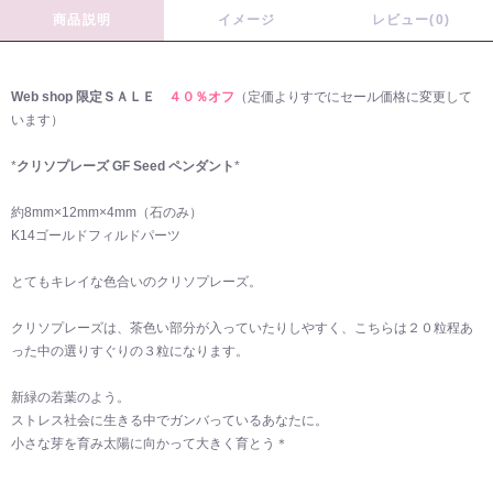
商品説明
イメージ
レビュー(0)
Web shop 限定ＳＡＬＥ
４０％オフ
（定価よりすでにセール価格に変更して
います）
*
クリソプレーズ GF Seed ペンダント
*
約8mm×12mm×4mm（石のみ）
K14ゴールドフィルドパーツ
とてもキレイな色合いのクリソプレーズ。
クリソプレーズは、茶色い部分が入っていたりしやすく、こちらは２０粒程あ
った中の選りすぐりの３粒になります。
新緑の若葉のよう。
ストレス社会に生きる中でガンバっているあなたに。
小さな芽を育み太陽に向かって大きく育とう＊