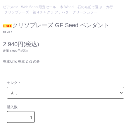
ピアスetc
Web Shop 限定セール
木 Wood
石の名前で選ぶ
カ行
クリソプレーズ
第４チャクラ アナハタ
グリーンカラー
クリソプレーズ GF Seed ペンダント
sp-367
2,940円(税込)
定価 4,900円(税込)
在庫状況 在庫 2 点 のみ
セレクト
購入数