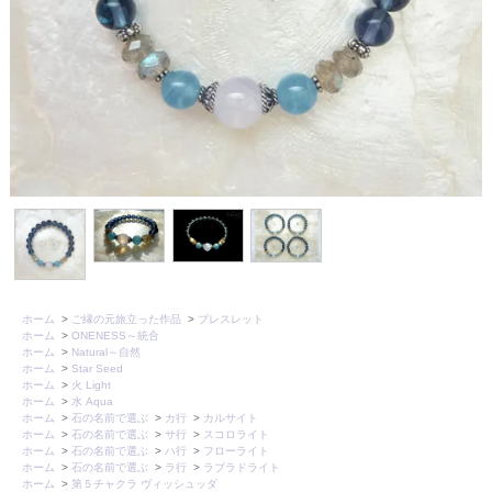
ホーム
>
ご縁の元旅立った作品
>
ブレスレット
ホーム
>
ONENESS～統合
ホーム
>
Natural～自然
ホーム
>
Star Seed
ホーム
>
火 Light
ホーム
>
水 Aqua
ホーム
>
石の名前で選ぶ
>
カ行
>
カルサイト
ホーム
>
石の名前で選ぶ
>
サ行
>
スコロライト
ホーム
>
石の名前で選ぶ
>
ハ行
>
フローライト
ホーム
>
石の名前で選ぶ
>
ラ行
>
ラブラドライト
ホーム
>
第５チャクラ ヴィッシュッダ