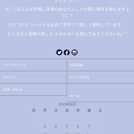
そして石と人が共鳴し本来のあなたらしさが更に輝きを放ちますよ
うに＊
ひとつひとつハートを込めて手作りで楽しく創作しています。
どうぞ天と地球の美しさ エネルギーを感じてみてくださいね＊*
マイアカウント
会員登録
ログイン
カートを見る
お問い合わせ
ホーム
2026年8月
日
月
火
水
木
金
土
1
2
3
4
5
6
7
8