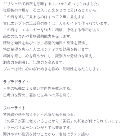
ギリシャ語で石灰を意味するchalxから名づけられました。
複屈折の作用が、石に入った光を２つに分けることから、
この石を通して見るものはすべて２重に見えます。
古代エジプトの工芸品の多くは、カルサイトで作られています。
この石は、エネルギーを強力に増幅、浄化する作用があり、
高次の気づきや非物質的能力を促します。
情緒と知性を結びつけ、感情的知性の発達を促進し、
特に希望を失った人にポジティブな効果を授けます。
精神を癒し、心を穏やかにし、識別力や分析力を教え、
洞察力を刺激し、記憶力を高めます。
ブルーは特に心のざわめきを静め、明晰性をもたらします。
ラブラドライト
人生の転機により良い方向性を教示する。
思考力を深め、霊的な世界への扉を開く。
フローライト
紫外線や熱を加えると不思議な光を放つ石。
その様子が蛍に似ていることから「蛍石」の和名が付けられています。
カラーバリエーションがとても豊富です。
溶けやすい性質を持つことから、名前はラテン語の