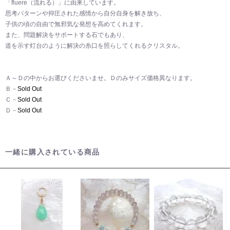
「fluere（流れる）」に由来しています。
思考パターンや抑圧された感情から自分自身を解き放ち、
子供の頃の自由で無邪気な発想を高めてくれます。
また、問題解決をサポートする石でもあり、
道を示す灯台のように解決の糸口を照らしてくれるクリスタル。
Ａ～Ｄの中からお選びくださいませ。Ｄのみサイズ価格異なります。
Ｂ－
Sold Out
Ｃ－
Sold Out
Ｄ－
Sold Out
一緒に購入されている商品