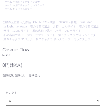
ホーム
>
第６チャクラ アジュナ
ホーム
>
第７チャクラ サハスラーラ
ホーム
>
ミックスカラー
ご縁の元旅立った作品
ONENESS～統合
Natural～自然
Star Seed
火 Light
水 Aqua
石の名前で選ぶ
カ行
カルサイト
石の名前で選ぶ
サ行
スコロライト
石の名前で選ぶ
ハ行
フローライト
石の名前で選ぶ
ラ行
ラブラドライト
第５チャクラ ヴィッシュッダ
第６チャクラ アジュナ
第７チャクラ サハスラーラ
ミックスカラー
Cosmic Flow
bg-712
0円(税込)
在庫状況 在庫なし 売り切れ
セレクト