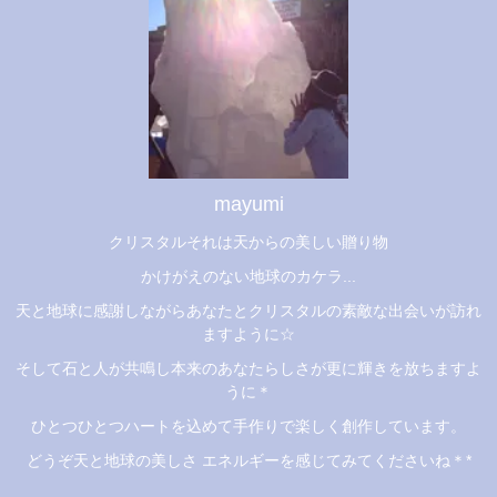
mayumi
クリスタルそれは天からの美しい贈り物
かけがえのない地球のカケラ...
天と地球に感謝しながらあなたとクリスタルの素敵な出会いが訪れ
ますように☆
そして石と人が共鳴し本来のあなたらしさが更に輝きを放ちますよ
うに＊
ひとつひとつハートを込めて手作りで楽しく創作しています。
どうぞ天と地球の美しさ エネルギーを感じてみてくださいね＊*