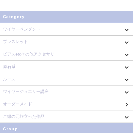
Category
ワイヤーペンダント
ブレスレット
ピアスetcその他アクセサリー
原石系
ルース
ワイヤージュエリー講座
オーダーメイド
ご縁の元旅立った作品
Group