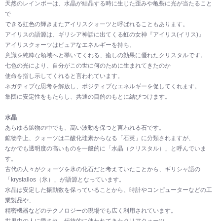
天然のレインボーは、水晶が結晶する時に生じた歪みや亀裂に光が当たること
で
できる虹色の輝きまたアイリスクォーツと呼ばれることもあります。
アイリスの語源は、ギリシア神話に出てくる虹の女神『アイリス(イリス)』
アイリスクォーツはピュアなエネルギーを持ち、
意識を純粋な領域へと導いてくれる、癒しの効果に優れたクリスタルです。
七色の光により、自分がこの世に何のために生まれてきたのか
使命を指し示してくれると言われています。
ネガティブな思考を解放し、ポジティブなエネルギーを促してくれます。
集団に安定性をもたらし、共通の目的のもとに結びつけます。
水晶
あらゆる鉱物の中でも、高い波動を保つと言われる石です。
鉱物学上、クォーツは二酸化珪素からなる「石英」に分類されますが、
なかでも透明度の高いものを一般的に「水晶（クリスタル）」と呼んでいま
す。
古代の人々がクォーツを氷の化石だと考えていたことから、ギリシャ語の
「krystallos（氷）」が語源となっています。
水晶は安定した振動数を保っていることから、時計やコンピューターなどの工
業製品や、
精密機器などのテクノロジーの現場でも広く利用されています。