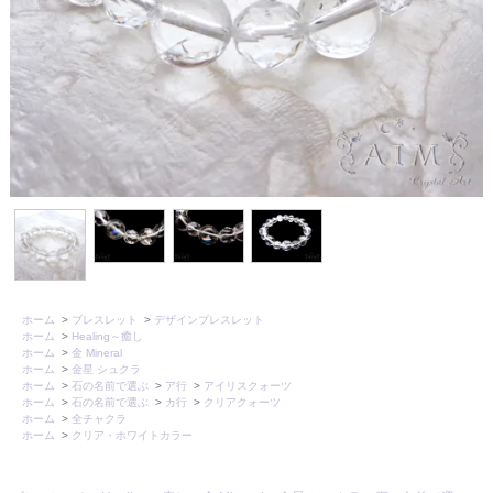
ホーム
>
ブレスレット
>
デザインブレスレット
ホーム
>
Healing～癒し
ホーム
>
金 Mineral
ホーム
>
金星 シュクラ
ホーム
>
石の名前で選ぶ
>
ア行
>
アイリスクォーツ
ホーム
>
石の名前で選ぶ
>
カ行
>
クリアクォーツ
ホーム
>
全チャクラ
ホーム
>
クリア・ホワイトカラー