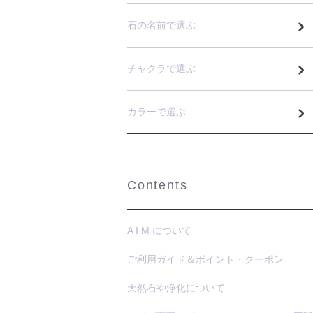
石の名前で選ぶ
チャクラで選ぶ
カラーで選ぶ
Contents
A I M について
ご利用ガイド＆ポイント・クーポン
天然石や浄化について