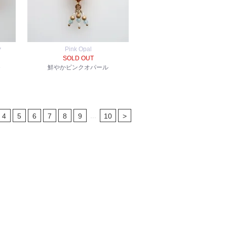
ク
Pink Opal
SOLD OUT
e
鮮やかピンクオパール
...
4
5
6
7
8
9
10
>