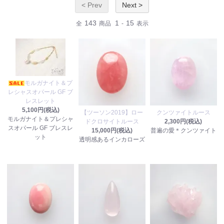
< Prev
Next >
143
1
15
全
商品
-
表示
モルガナイト＆プ
レシャスオパール GF ブ
レスレット
5,100円(税込)
【ツーソン2019】ロー
クンツァイトルース
モルガナイト＆プレシャ
ドクロサイトルース
2,300円(税込)
スオパール GF ブレスレ
15,000円(税込)
普遍の愛＊クンツァイト
ット
透明感あるインカローズ