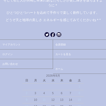
そして石と人が共鳴し本来のあなたらしさが更に輝きを放ちますよ
うに＊
ひとつひとつハートを込めて手作りで楽しく創作しています。
どうぞ天と地球の美しさ エネルギーを感じてみてくださいね＊*
マイアカウント
会員登録
ログイン
カートを見る
お問い合わせ
ホーム
2026年8月
日
月
火
水
木
金
土
1
2
3
4
5
6
7
8
9
10
11
12
13
14
15