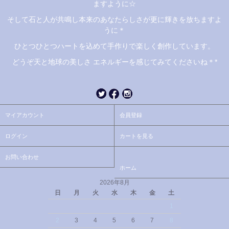
ますように☆
そして石と人が共鳴し本来のあなたらしさが更に輝きを放ちますよ
うに＊
ひとつひとつハートを込めて手作りで楽しく創作しています。
どうぞ天と地球の美しさ エネルギーを感じてみてくださいね＊*
マイアカウント
会員登録
ログイン
カートを見る
お問い合わせ
ホーム
2026年8月
日
月
火
水
木
金
土
1
2
3
4
5
6
7
8